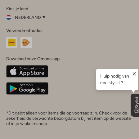
Omoda
Omoda
Omoda
Omoda
Omoda
Kies je land
Instagram
Facebook
TikTok
LinkedIn
YouTube
NEDERLAND
Kies
Verzendmethodes
je
Sluit
land
Nederland
België
(Nederlands)
Download onze Omoda app
Belgique
(Français)
Deutschland
*Dit geldt alleen voor items die op voorraad zijn. Check voor de
zekerheid de verwachte bezorgdatum bij het item op de website
of in je winkelmandje.