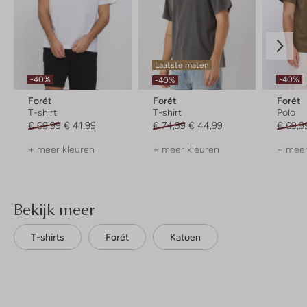
Laatste maten
-40%
-40%
-40%
Forét
Forét
Forét
T-shirt
T-shirt
Polo
€ 69,99
€ 41,99
€ 74,99
€ 44,99
€ 69,9
+ meer kleuren
+ meer kleuren
+ meer
Bekijk meer
T-shirts
Forét
Katoen