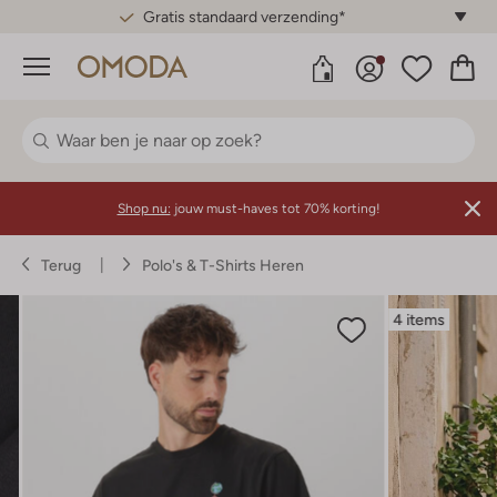
Gratis standaard verzending*
Menu
Shop nu:
jouw must-haves tot 70% korting!
Terug
Polo's & T-Shirts Heren
4 items