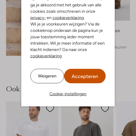
ga je akkoord met het gebruik van alle
cookies zoals omschreven in onze
privacy-
en
cookieverklaring
.
Wil je je voorkeuren wijzigen? Via de
Forét
cookieknop onderaan de pagina kun je
Wijde broek
€ 159,99
jouw toestemming ieder moment
intrekken. Wil je meer informatie of een
+ meer kleuren
Ontdek de look
klacht indienen? Ga naar onze
cookieverklaring
.
Accepteren
Weigeren
Ook iets voor jou?
Cookie-instellingen