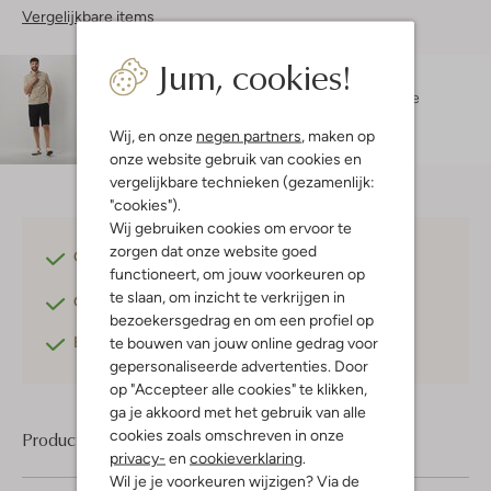
Vergelijkbare items
Jum, cookies!
Maatadvies
Hessel is 1 meter 88 lang en draagt maat L.
De
pasvorm is
regular fit
.
Wij, en onze
negen partners
, maken op
onze website gebruik van cookies en
vergelijkbare technieken (gezamenlijk:
"cookies").
Wij gebruiken cookies om ervoor te
zorgen dat onze website goed
Gratis verzending
vanaf €75,-
functioneert, om jouw voorkeuren op
te slaan, om inzicht te verkrijgen in
Gratis retourneren
binnen 30 dagen*
bezoekersgedrag en om een profiel op
Betaal achteraf
met Klarna
te bouwen van jouw online gedrag voor
gepersonaliseerde advertenties. Door
op "Accepteer alle cookies" te klikken,
ga je akkoord met het gebruik van alle
cookies zoals omschreven in onze
Product informatie
privacy-
en
cookieverklaring
.
Wil je je voorkeuren wijzigen? Via de