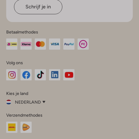
Schrijf je in
Betaalmethodes
Volg ons
Omoda
Omoda
Omoda
Omoda
Omoda
Kies je land
Instagram
Facebook
TikTok
LinkedIn
YouTube
NEDERLAND
Kies
Verzendmethodes
je
Sluit
land
Nederland