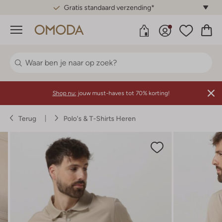
Gratis standaard verzending*
Menu
Shop nu:
jouw must-haves tot 70% korting!
Terug
Polo's & T-Shirts Heren