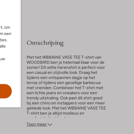
rt, om
om een
ies.
Omschrijving
alle
Met het WBBAINE VASE TEE T-shirt van
ouw
WOODBIRD ben je helemaal klaar voor de
zomer! Dit witte herenshirt is perfect voor
een casual en stijlvolle look. Draag het
l
tijdens een ontspannen dagje op het
terras of tijdens een gezellige barbecue
ng
met vrienden. Combineer het T-shirt met
een lichte jeans en sneakers voor een
trendy uitstraling. Ook past dit shirt goed
bij een chino en instappers voor een meer
geklede look. Met het WBBAINE VASE TEE
T-shirt ben je altijd modieus en
comfortabel gekleed.
Toon meer