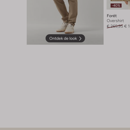
-40%
Forét
Overshirt
€ 269,95
€ 1
Ontdek de look