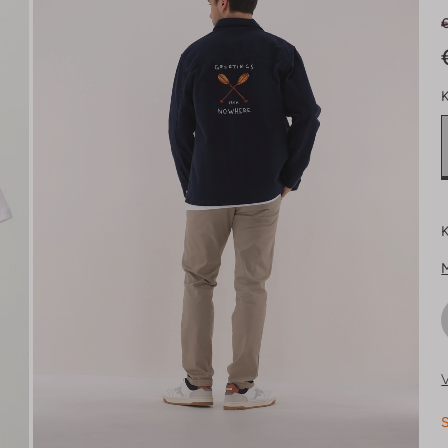
K
K
V
S