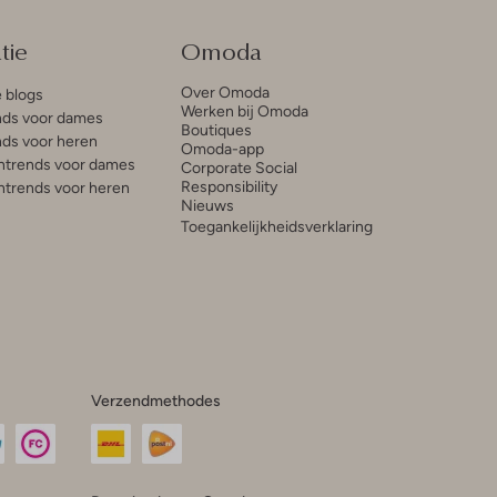
tie
Omoda
Over Omoda
e blogs
Werken bij Omoda
ds voor dames
Boutiques
ds voor heren
Omoda-app
trends voor dames
Corporate Social
Responsibility
trends voor heren
Nieuws
Toegankelijkheidsverklaring
Verzendmethodes