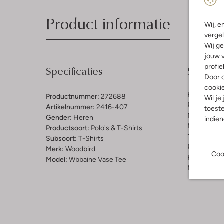
Product informatie
Wij, e
vergel
Wij ge
jouw v
profie
Specificaties
Samenst
Door o
cooki
Kleur:
Wit
Productnummer:
272688
Wil je
Patroon:
Ef
Artikelnummer:
2416-407
toeste
Materiaal:
B
Gender:
Heren
indie
Materiaalp
Productsoort:
Polo's & T-Shirts
100% Biolo
Subsoort:
T-Shirts
Pasvorm:
L
Merk:
Woodbird
Coo
Halslijn:
Ro
Model:
Wbbaine Vase Tee
Mouwlengt