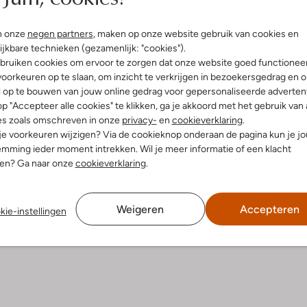
Bezorgen & retourneren
n onze
negen partners
, maken op onze website gebruik van cookies en
ijkbare technieken (gezamenlijk: "cookies").
bruiken cookies om ervoor te zorgen dat onze website goed functionee
oorkeuren op te slaan, om inzicht te verkrijgen in bezoekersgedrag en 
l op te bouwen van jouw online gedrag voor gepersonaliseerde advertent
elling & Pasvorm
Wasvoorschriften
p "Accepteer alle cookies" te klikken, ga je akkoord met het gebruik van 
es zoals omschreven in onze
privacy-
en
cookieverklaring
.
Beperkt wassen op 40 °C
 je voorkeuren wijzigen? Via de cookieknop onderaan de pagina kun je j
fen
mming ieder moment intrekken. Wil je meer informatie of een klacht
Strijken op maximaal 200 °C
iologisch Katoen
nen? Ga naar onze
cookieverklaring
.
ercentages:
Kan niet in de droogtromme
gisch Katoen
Gewone chemische reinigi
osvallend
Weigeren
Accepteren
kie-instellingen
Niet bleken
nd
e:
Korte Mouw