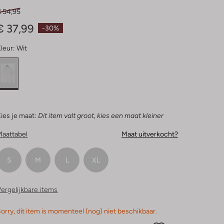
€ 54,95
€ 37,99
-30%
leur:
Wit
ies je maat:
Dit item valt groot, kies een maat kleiner
Maattabel
Maat uitverkocht?
S
M
L
XL
ergelijkbare items
orry, dit item is momenteel (nog) niet beschikbaar.