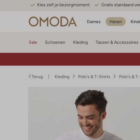
Kies zelf je bezorgmoment
Gratis standaard v
Dames
Heren
Kind
Sale
Schoenen
Kleding
Tassen & Accessoires
Terug
Kleding
Polo's & T-Shirts
Polo's & T