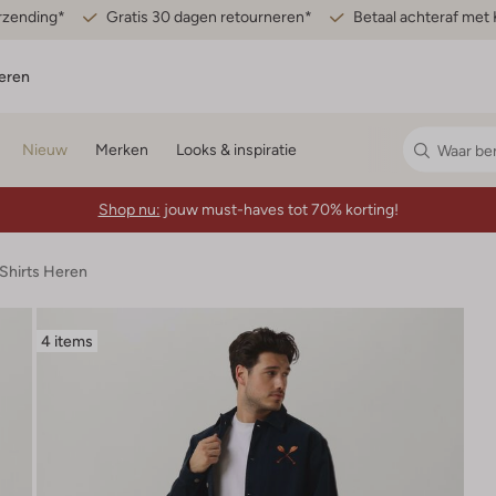
erzending*
Gratis 30 dagen retourneren*
Betaal achteraf met 
eren
Nieuw
Merken
Looks & inspiratie
Shop nu:
jouw must-haves tot 70% korting!
-Shirts Heren
4 items