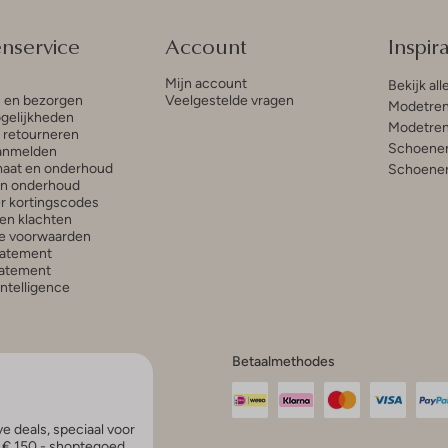
enservice
Account
Inspira
Mijn account
Bekijk all
n en bezorgen
Veelgestelde vragen
Modetren
gelijkheden
Modetren
n retourneren
Schoenen
anmelden
aat en onderhoud
Schoenen
en onderhoud
r kortingscodes
en klachten
e voorwaarden
tatement
atement
 Intelligence
Betaalmethodes
e deals, speciaal voor
p € 150,- shoptegoed.