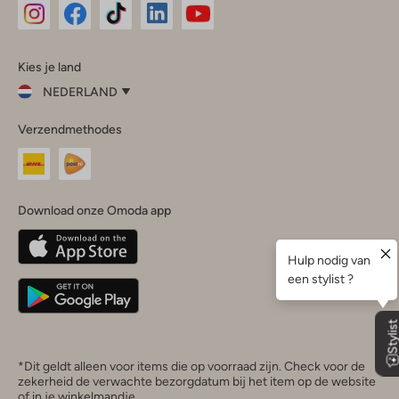
Omoda
Omoda
Omoda
Omoda
Omoda
Kies je land
Instagram
Facebook
TikTok
LinkedIn
YouTube
NEDERLAND
Kies
Verzendmethodes
je
Sluit
land
Nederland
België
(Nederlands)
Download onze Omoda app
Belgique
(Français)
Deutschland
*Dit geldt alleen voor items die op voorraad zijn. Check voor de
zekerheid de verwachte bezorgdatum bij het item op de website
of in je winkelmandje.