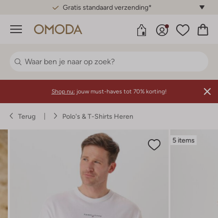
Gratis standaard verzending*
Menu
Shop nu:
jouw must-haves tot 70% korting!
Terug
Polo's & T-Shirts Heren
5 items