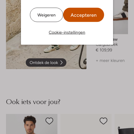
Accepteren
Weigeren
Cookie-instellingen
G-Star Raw
Cargobroek
€ 109,99
+ meer kleuren
Ontdek de look
Ook iets voor jou?