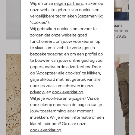
Wij, en onze
negen partners
, maken op
onze website gebruik van cookies en
Laatste maten
vergelijkbare technieken (gezamenlijk:
-60%
"cookies").
Tommy Jeans
Wij gebruiken cookies om ervoor te
Casual overhemd
Ontdek de look
zorgen dat onze website goed
€ 99,99
€ 39,99
functioneert, om jouw voorkeuren op
te slaan, om inzicht te verkrijgen in
bezoekersgedrag en om een profiel op
te bouwen van jouw online gedrag voor
gepersonaliseerde advertenties. Door
op "Accepteer alle cookies" te klikken,
ga je akkoord met het gebruik van alle
cookies zoals omschreven in onze
privacy-
en
cookieverklaring
.
Wil je je voorkeuren wijzigen? Via de
cookieknop onderaan de pagina kun je
jouw toestemming ieder moment
intrekken. Wil je meer informatie of een
klacht indienen? Ga naar onze
cookieverklaring
.