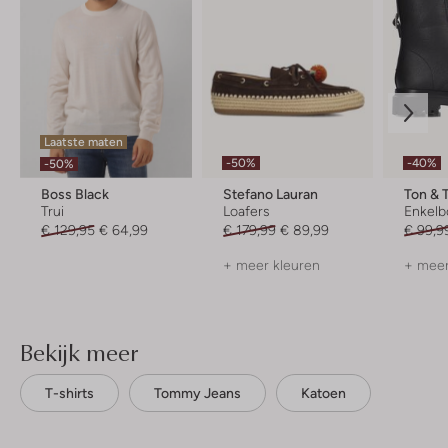
Laatste maten
-50%
-40%
-50%
Boss Black
Stefano Lauran
Ton & 
Trui
Loafers
Enkelb
€ 129,95
€ 64,99
€ 179,99
€ 89,99
€ 99,9
+ meer kleuren
+ meer
Bekijk meer
T-shirts
Tommy Jeans
Katoen