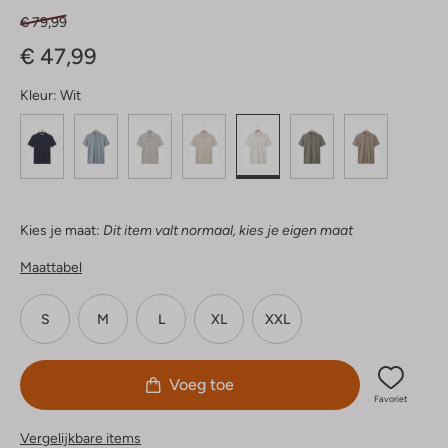
€ 79,99
€ 47,99
Kleur:
Wit
Kies je maat:
Dit item valt normaal, kies je eigen maat
Maattabel
S
M
L
XL
XXL
Voeg toe
Favoriet
Vergelijkbare items