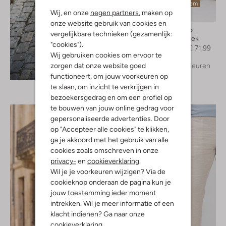
Laatste item
Wij, en onze
negen partners
, maken op
-20%
onze website gebruik van cookies en
Profuomo
vergelijkbare technieken (gezamenlijk:
Korte broek
"cookies").
€ 89,99
€ 71,99
Wij gebruiken cookies om ervoor te
zorgen dat onze website goed
+ meer kleuren
Ontdek de look
functioneert, om jouw voorkeuren op
te slaan, om inzicht te verkrijgen in
bezoekersgedrag en om een profiel op
te bouwen van jouw online gedrag voor
gepersonaliseerde advertenties. Door
op "Accepteer alle cookies" te klikken,
ga je akkoord met het gebruik van alle
cookies zoals omschreven in onze
privacy-
en
cookieverklaring
.
Wil je je voorkeuren wijzigen? Via de
cookieknop onderaan de pagina kun je
jouw toestemming ieder moment
intrekken. Wil je meer informatie of een
klacht indienen? Ga naar onze
cookieverklaring
.