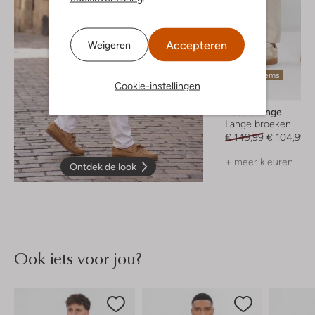
Accepteren
Weigeren
Laatste items
Cookie-instellingen
-30%
Boss Orange
Lange broeken
€ 149,99
€ 104,99
+ meer kleuren
Ontdek de look
Ook iets voor jou?