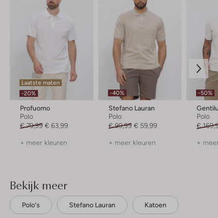
Laatste maten
-40%
-50%
-20%
Profuomo
Stefano Lauran
Genti
Polo
Polo
Polo
€ 79,99
€ 63,99
€ 99,99
€ 59,99
€ 169,
+ meer kleuren
+ meer kleuren
+ meer
Bekijk meer
Polo's
Stefano Lauran
Katoen