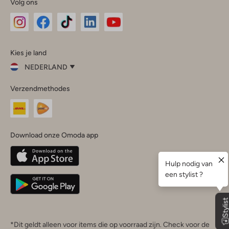
Volg ons
Omoda
Omoda
Omoda
Omoda
Omoda
Kies je land
Instagram
Facebook
TikTok
LinkedIn
YouTube
NEDERLAND
Kies
Verzendmethodes
je
Sluit
land
Nederland
België
(Nederlands)
Download onze Omoda app
Belgique
(Français)
Deutschland
*Dit geldt alleen voor items die op voorraad zijn. Check voor de