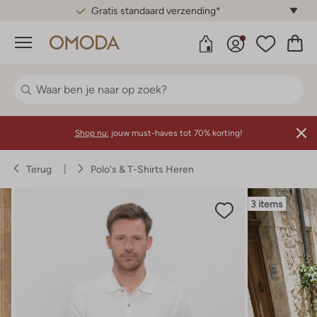
Gratis standaard verzending*
Menu
Shop nu:
jouw must-haves tot 70% korting!
Terug
Polo's & T-Shirts Heren
3 items