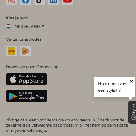
Omoda
Omoda
Omoda
Omoda
Omoda
Kies je land
Instagram
Facebook
TikTok
LinkedIn
YouTube
NEDERLAND
Kies
Verzendmethodes
je
Sluit
land
Nederland
België
(Nederlands)
Download onze Omoda app
Belgique
(Français)
Deutschland
*Dit geldt alleen voor items die op voorraad zijn. Check voor de
zekerheid de verwachte bezorgdatum bij het item op de website
of in je winkelmandje.