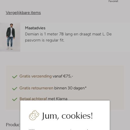
Favoriet
Vergelijkbare items
Maatadvies
Demian is 1 meter 78 lang en draagt maat L.
De
pasvorm is
regular fit
.
Gratis verzending
vanaf €75,-
Gratis retourneren
binnen 30 dagen*
Betaal achteraf
met Klarna
Jum, cookies!
Product informatie