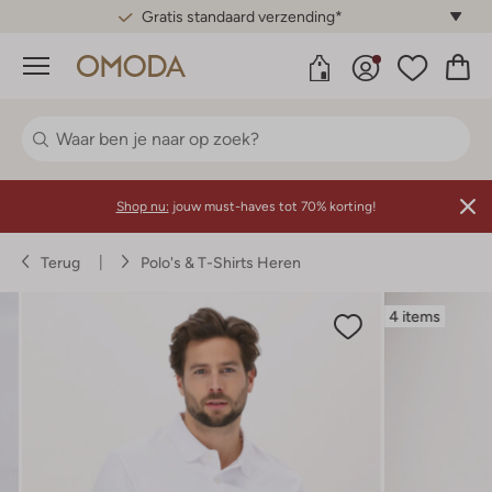
Gratis standaard verzending*
Menu
Shop nu:
jouw must-haves tot 70% korting!
Terug
Polo's & T-Shirts Heren
4 items