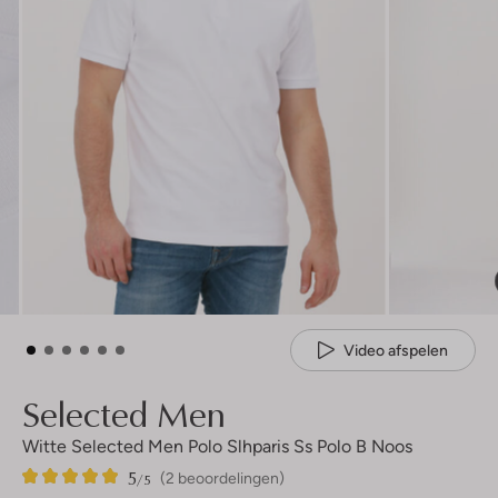
Video afspelen
Selected Men
Witte Selected Men Polo Slhparis Ss Polo B Noos
5
2
5
/5
(2 beoordelingen)