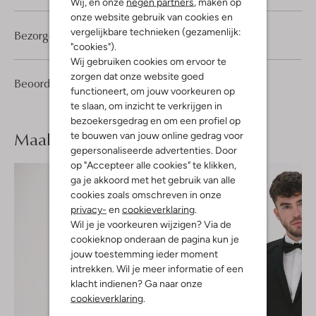
Wij, en onze
negen partners
, maken op
onze website gebruik van cookies en
vergelijkbare technieken (gezamenlijk:
Bezorgen & retourneren
"cookies").
Wij gebruiken cookies om ervoor te
zorgen dat onze website goed
2
5
Beoordelingen
(2)
5
/5
functioneert, om jouw voorkeuren op
Sterren
te slaan, om inzicht te verkrijgen in
bezoekersgedrag en om een profiel op
Maak je
look compleet
te bouwen van jouw online gedrag voor
gepersonaliseerde advertenties. Door
op "Accepteer alle cookies" te klikken,
ga je akkoord met het gebruik van alle
cookies zoals omschreven in onze
privacy-
en
cookieverklaring
.
Wil je je voorkeuren wijzigen? Via de
cookieknop onderaan de pagina kun je
jouw toestemming ieder moment
intrekken. Wil je meer informatie of een
klacht indienen? Ga naar onze
cookieverklaring
.