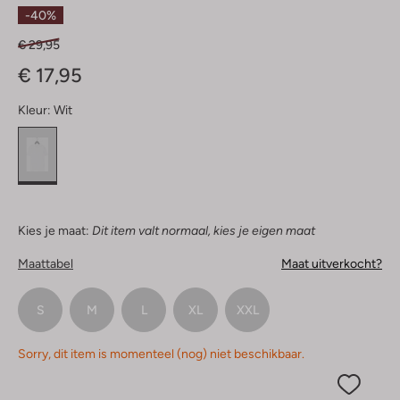
Sterren
-40%
€ 29,95
€ 17,95
Kleur:
Wit
Kies je maat:
Dit item valt normaal, kies je eigen maat
Maattabel
Maat uitverkocht?
S
M
L
XL
XXL
Sorry, dit item is momenteel (nog) niet beschikbaar.