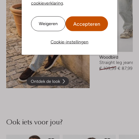
cookieverklaring
.
Accepteren
Weigeren
Cookie-instellingen
-20%
Woodbird
Straight leg jeans
€ 109,99
€ 87,99
Ontdek de look
Ook iets voor jou?