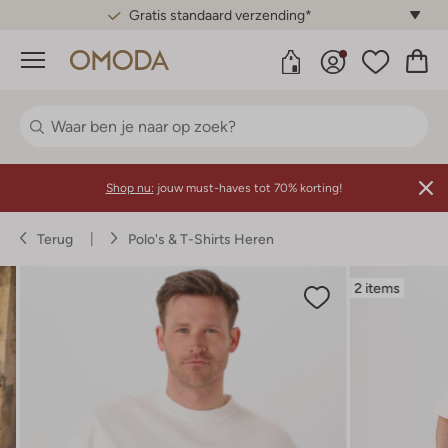
Gratis standaard verzending*
Menu
Shop nu:
jouw must-haves tot 70% korting!
Terug
Polo's & T-Shirts Heren
2 items