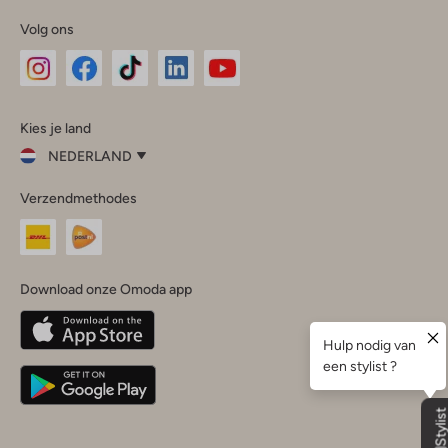
Volg ons
Omoda
Omoda
Omoda
Omoda
Omoda
Kies je land
Instagram
Facebook
TikTok
LinkedIn
YouTube
NEDERLAND
Kies
Verzendmethodes
je
Sluit
land
Nederland
België
(Nederlands)
Download onze Omoda app
Belgique
(Français)
Deutschland