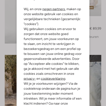
Laatste item
Wij, en onze
negen partners
, maken op
-40%
onze website gebruik van cookies en
vergelijkbare technieken (gezamenlijk:
Plain
"cookies").
Pantalon
€ 149,99
€ 89,99
Wij gebruiken cookies om ervoor te
zorgen dat onze website goed
+ meer kleuren
Ontdek de look
functioneert, om jouw voorkeuren op
te slaan, om inzicht te verkrijgen in
bezoekersgedrag en om een profiel op
te bouwen van jouw online gedrag voor
gepersonaliseerde advertenties. Door
op "Accepteer alle cookies" te klikken,
ga je akkoord met het gebruik van alle
cookies zoals omschreven in onze
privacy-
en
cookieverklaring
.
Wil je je voorkeuren wijzigen? Via de
cookieknop onderaan de pagina kun je
jouw toestemming ieder moment
intrekken. Wil je meer informatie of een
klacht indienen? Ga naar onze