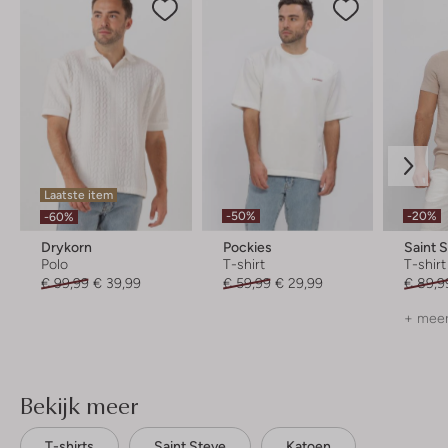
Laatste item
-50%
-20%
-60%
Drykorn
Pockies
Saint 
Polo
T-shirt
T-shirt
€ 99,99
€ 39,99
€ 59,99
€ 29,99
€ 89,9
+ meer
Bekijk meer
T-shirts
Saint Steve
Katoen