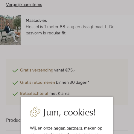
Vergelijkbare items
Maatadvies
Hessel is 1 meter 88 lang en draagt maat L.
De
pasvorm is
regular fit
.
Gratis verzending
vanaf €75,-
Gratis retourneren
binnen 30 dagen*
Betaal achteraf
met Klarna
Jum, cookies!
Product informatie
Wij, en onze
negen partners
, maken op