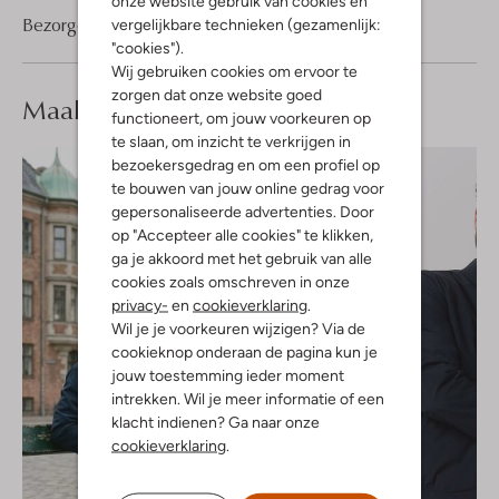
onze website gebruik van cookies en
Bezorgen & retourneren
vergelijkbare technieken (gezamenlijk:
"cookies").
Wij gebruiken cookies om ervoor te
zorgen dat onze website goed
Maak je
look compleet
functioneert, om jouw voorkeuren op
te slaan, om inzicht te verkrijgen in
bezoekersgedrag en om een profiel op
te bouwen van jouw online gedrag voor
gepersonaliseerde advertenties. Door
op "Accepteer alle cookies" te klikken,
ga je akkoord met het gebruik van alle
cookies zoals omschreven in onze
privacy-
en
cookieverklaring
.
Wil je je voorkeuren wijzigen? Via de
cookieknop onderaan de pagina kun je
jouw toestemming ieder moment
intrekken. Wil je meer informatie of een
klacht indienen? Ga naar onze
cookieverklaring
.