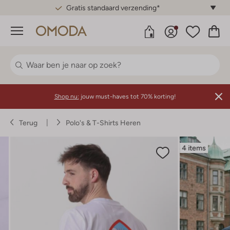
Gratis standaard verzending*
Menu
Shop nu:
jouw must-haves tot 70% korting!
Terug
Polo's & T-Shirts Heren
4 items