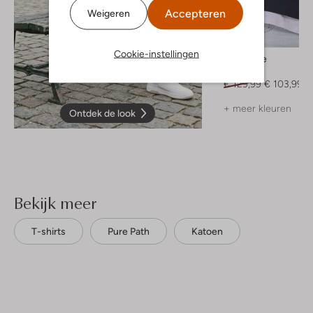
Accepteren
Weigeren
-20%
Cookie-instellingen
Matinique
Jack
€ 129,99
€ 103,99
+ meer kleuren
Ontdek de look
Bekijk meer
T-shirts
Pure Path
Katoen