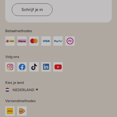
Schrijf je in
Betaalmethodes
Volg ons
Omoda
Omoda
Omoda
Omoda
Omoda
Kies je land
Instagram
Facebook
TikTok
LinkedIn
YouTube
NEDERLAND
Kies
Verzendmethodes
je
Sluit
land
Nederland