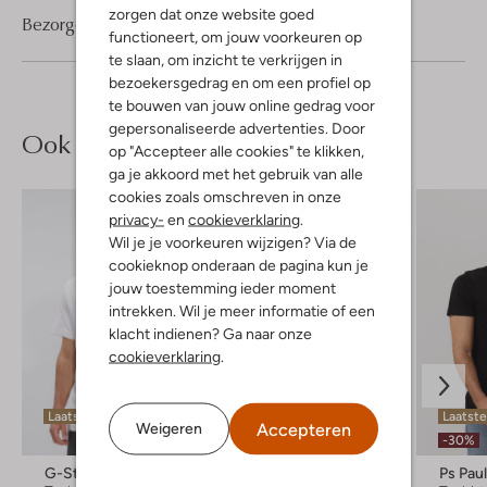
zorgen dat onze website goed
Bezorgen & retourneren
functioneert, om jouw voorkeuren op
te slaan, om inzicht te verkrijgen in
bezoekersgedrag en om een profiel op
te bouwen van jouw online gedrag voor
gepersonaliseerde advertenties. Door
Ook iets voor jou?
op "Accepteer alle cookies" te klikken,
ga je akkoord met het gebruik van alle
cookies zoals omschreven in onze
privacy-
en
cookieverklaring
.
Wil je je voorkeuren wijzigen? Via de
cookieknop onderaan de pagina kun je
jouw toestemming ieder moment
intrekken. Wil je meer informatie of een
klacht indienen? Ga naar onze
cookieverklaring
.
Laatste maten
Laatst
Accepteren
Weigeren
-30%
-30%
G-Star Raw
Dstrezzed
Ps Pau