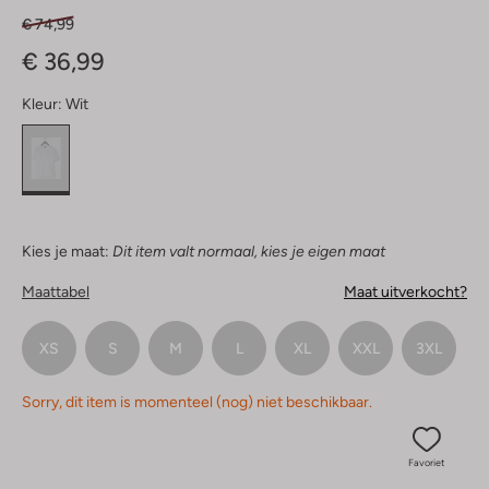
€ 74,99
€ 36,99
Kleur:
Wit
Kies je maat:
Dit item valt normaal, kies je eigen maat
Maattabel
Maat uitverkocht?
XS
S
M
L
XL
XXL
3XL
Sorry, dit item is momenteel (nog) niet beschikbaar.
Favoriet