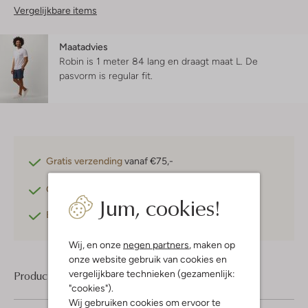
Vergelijkbare items
Maatadvies
Robin is 1 meter 84 lang en draagt maat L.
De
pasvorm is
regular fit
.
Gratis verzending
vanaf €75,-
Gratis retourneren
binnen 30 dagen*
Jum, cookies!
Betaal achteraf
met Klarna
Wij, en onze
negen partners
, maken op
onze website gebruik van cookies en
vergelijkbare technieken (gezamenlijk:
Product informatie
"cookies").
Wij gebruiken cookies om ervoor te