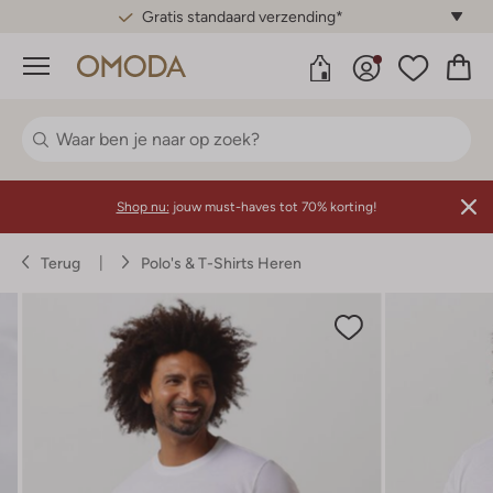
Gratis standaard verzending*
Menu
Shop nu:
jouw must-haves tot 70% korting!
Terug
Polo's & T-Shirts Heren