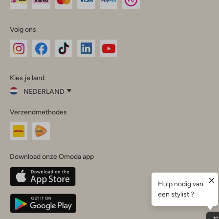
Volg ons
Omoda
Omoda
Omoda
Omoda
Omoda
Kies je land
Instagram
Facebook
TikTok
LinkedIn
YouTube
NEDERLAND
Kies
Verzendmethodes
je
Sluit
land
Nederland
België
(Nederlands)
Download onze Omoda app
Belgique
(Français)
Deutschland