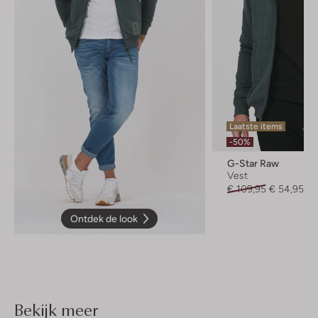
Laatste items
-50%
G-Star Raw
Vest
€ 109,95
€ 54,95
Ontdek de look
Bekijk meer