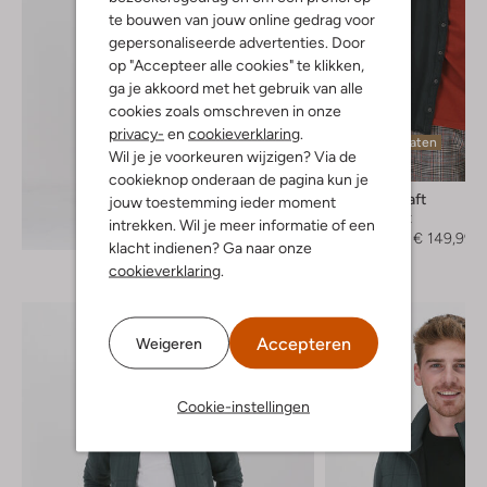
te bouwen van jouw online gedrag voor
gepersonaliseerde advertenties. Door
op "Accepteer alle cookies" te klikken,
ga je akkoord met het gebruik van alle
cookies zoals omschreven in onze
privacy-
en
cookieverklaring
.
Laatste maten
Wil je je voorkeuren wijzigen? Via de
-50%
cookieknop onderaan de pagina kun je
Goosecraft
jouw toestemming ieder moment
Overshirt
intrekken. Wil je meer informatie of een
Ontdek de look
€ 299,95
€ 149,99
klacht indienen? Ga naar onze
cookieverklaring
.
Accepteren
Weigeren
Cookie-instellingen