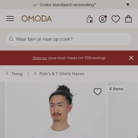
Gratis standaard verzending*
Menu
Shop nu:
jouw must-haves tot 70% korting!
Terug
Polo's & T-Shirts Heren
4 items