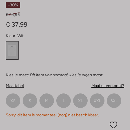
Sterren
-30%
€ 54,95
€ 37,99
Kleur:
Wit
Kies je maat:
Dit item valt normaal, kies je eigen maat
Maattabel
Maat uitverkocht?
XS
S
M
L
XL
XXL
3XL
Sorry, dit item is momenteel (nog) niet beschikbaar.