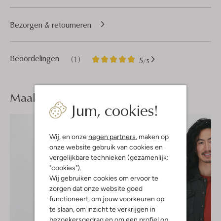
Bezorgen & retourneren
1
5
Beoordelingen
(1)
5
/5
Sterren
Maak je
look compleet
Jum, cookies!
Wij, en onze
negen partners
, maken op
onze website gebruik van cookies en
vergelijkbare technieken (gezamenlijk:
"cookies").
Wij gebruiken cookies om ervoor te
zorgen dat onze website goed
functioneert, om jouw voorkeuren op
te slaan, om inzicht te verkrijgen in
bezoekersgedrag en om een profiel op