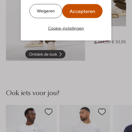
Accepteren
Weigeren
Laatste items
-30%
Cookie-instellingen
Forét
Chino
€ 134,99
€ 93,99
Ontdek de look
Ook iets voor jou?