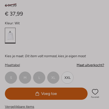
€ 94,99
€ 37,99
Kleur:
Wit
Kies je maat:
Dit item valt normaal, kies je eigen maat
Maattabel
Maat uitverkocht?
S
M
L
XL
XXL
Voeg toe
Favoriet
Vergelijkbare items