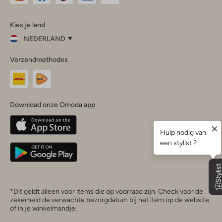
Omoda
Omoda
Omoda
Omoda
Omoda
Kies je land
Instagram
Facebook
TikTok
LinkedIn
YouTube
NEDERLAND
Kies
Verzendmethodes
je
Sluit
land
Nederland
België
(Nederlands)
Download onze Omoda app
Belgique
(Français)
Deutschland
*Dit geldt alleen voor items die op voorraad zijn. Check voor de
zekerheid de verwachte bezorgdatum bij het item op de website
of in je winkelmandje.