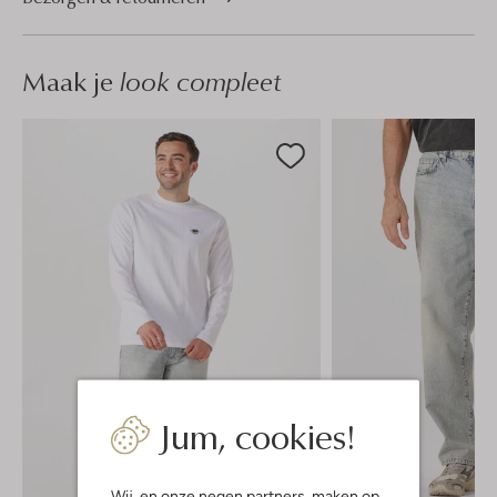
Maak je
look compleet
Jum, cookies!
Wij, en onze
negen partners
, maken op