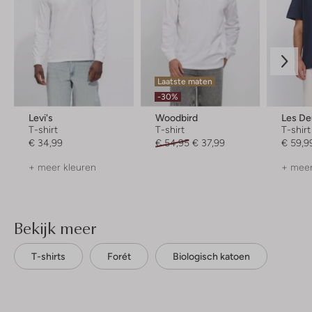
Laatste maten
-30%
Levi's
Woodbird
Les De
T-shirt
T-shirt
T-shirt
€ 34,99
€ 54,95
€ 37,99
€ 59,9
+ meer kleuren
+ meer
Bekijk meer
T-shirts
Forét
Biologisch katoen