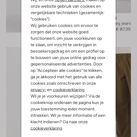
onze website gebruik van cookies en
-20%
vergelijkbare technieken (gezamenlijk:
Woodbird
"cookies").
Straight leg jeans
Wij gebruiken cookies om ervoor te
Ontdek de look
€ 109,99
€ 87,99
zorgen dat onze website goed
functioneert, om jouw voorkeuren op
te slaan, om inzicht te verkrijgen in
bezoekersgedrag en om een profiel op
te bouwen van jouw online gedrag voor
gepersonaliseerde advertenties. Door
op "Accepteer alle cookies" te klikken,
ga je akkoord met het gebruik van alle
cookies zoals omschreven in onze
privacy-
en
cookieverklaring
.
Wil je je voorkeuren wijzigen? Via de
cookieknop onderaan de pagina kun je
jouw toestemming ieder moment
intrekken. Wil je meer informatie of een
klacht indienen? Ga naar onze
cookieverklaring
.