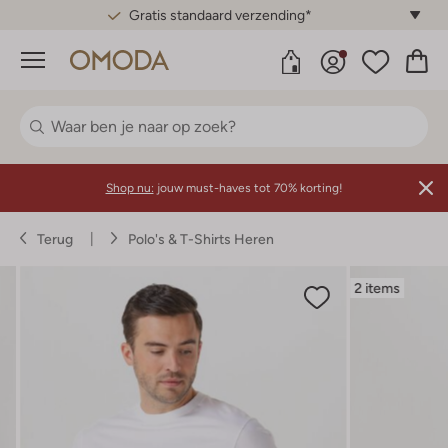
Gratis standaard verzending*
Menu
Shop nu:
jouw must-haves tot 70% korting!
Terug
Polo's & T-Shirts Heren
2 items