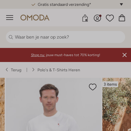
Gratis standaard verzending*
Menu
Shop nu:
jouw must-haves tot 70% korting!
Terug
Polo's & T-Shirts Heren
3 items