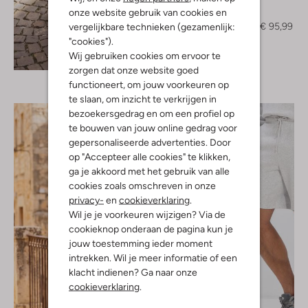
Forét
onze website gebruik van cookies en
Chino
€ 159,99
€ 95,99
vergelijkbare technieken (gezamenlijk:
"cookies").
Ontdek de look
Wij gebruiken cookies om ervoor te
zorgen dat onze website goed
functioneert, om jouw voorkeuren op
te slaan, om inzicht te verkrijgen in
bezoekersgedrag en om een profiel op
te bouwen van jouw online gedrag voor
gepersonaliseerde advertenties. Door
op "Accepteer alle cookies" te klikken,
ga je akkoord met het gebruik van alle
cookies zoals omschreven in onze
privacy-
en
cookieverklaring
.
Wil je je voorkeuren wijzigen? Via de
cookieknop onderaan de pagina kun je
jouw toestemming ieder moment
intrekken. Wil je meer informatie of een
klacht indienen? Ga naar onze
cookieverklaring
.