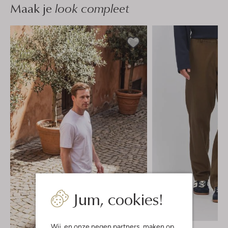
Maak je
look compleet
Jum, cookies!
-40%
Wij, en onze
negen partners
, maken op