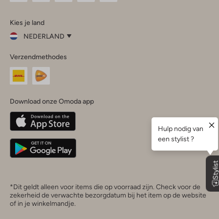
Omoda
Omoda
Omoda
Omoda
Omoda
Kies je land
Instagram
Facebook
TikTok
LinkedIn
YouTube
NEDERLAND
Kies
Verzendmethodes
je
Sluit
land
Nederland
België
(Nederlands)
Download onze Omoda app
Belgique
(Français)
Deutschland
*Dit geldt alleen voor items die op voorraad zijn. Check voor de
zekerheid de verwachte bezorgdatum bij het item op de website
of in je winkelmandje.