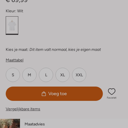
Kleur:
Wit
Kies je maat:
Dit item valt normaal, kies je eigen maat
Maattabel
S
M
L
XL
XXL
Voeg toe
Favoriet
Vergelijkbare items
Maatadvies