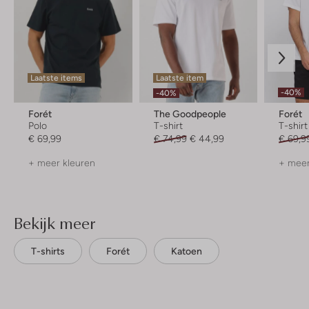
Laatste items
Laatste item
-40%
-40%
Forét
The Goodpeople
Forét
Polo
T-shirt
T-shirt
€ 69,99
€ 74,99
€ 44,99
€ 69,9
+ meer kleuren
+ meer
Bekijk meer
T-shirts
Forét
Katoen