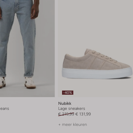
-40%
Nubikk
 jeans
Lage sneakers
€ 219,99
€ 131,99
+ meer kleuren