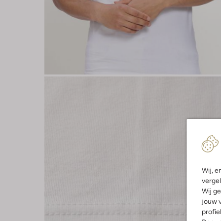
Wij, e
vergel
Wij ge
jouw v
profie