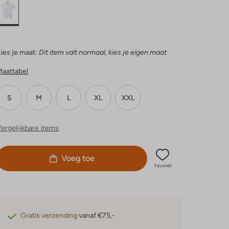
ies je maat:
Dit item valt normaal, kies je eigen maat
Maattabel
S
M
L
XL
XXL
ergelijkbare items
Voeg toe
Favoriet
Gratis verzending
vanaf €75,-