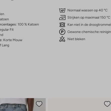
Normaal wassen op 40 °C
fen
Strijken op maximaal 150 °C
atoen
ercentages:
100 % Katoen
Kan niet in de droogtromme
gular Fit
Gewone chemische reinigi
nd
Niet bleken
e:
Korte Mouw
f Lang