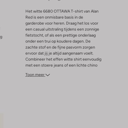
Het witte 6680 OTTAWA T-shirt van Alan
Red is een onmisbare basis in de
garderobe voor heren. Draag het los voor
l
een casual uitstraling tijdens een zonnige
fietstocht, of als een prettige onderlaag
ng
onder een trui op koudere dagen. De
zachte stof en de fijne pasvorm zorgen
ervoor dat jij je altijd aangenaam voelt.
Combineer het effen witte shirt eenvoudig
met een stoere jeans of een lichte chino
voor een ontspannen look. Perfect voor
Toon meer
een middag barbecueën in de tuin of
gewoon voor dagelijks gebruik. Geef jouw
kledingkast een nieuwe basis met dit
makkelijk te combineren shirt.