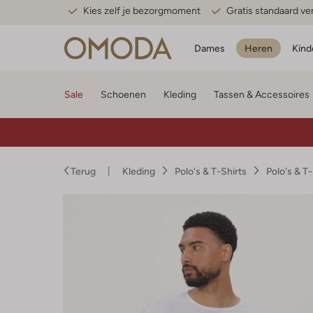
Kies zelf je bezorgmoment
Gratis standaard v
Dames
Heren
Kind
Sale
Schoenen
Kleding
Tassen & Accessoires
Terug
Kleding
Polo's & T-Shirts
Polo's & T