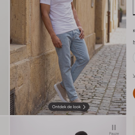
K
V
Ontdek de look
Pauze