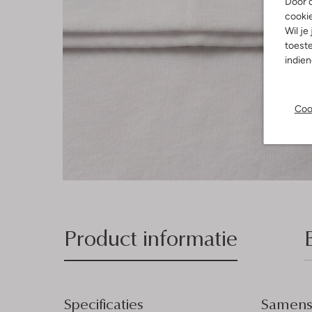
Door o
cooki
Wil je
toeste
indie
Coo
Product informatie
Specificaties
Samenst