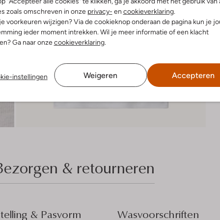
p "Accepteer alle cookies" te klikken, ga je akkoord met het gebruik van 
es zoals omschreven in onze
privacy-
en
cookieverklaring
.
 je voorkeuren wijzigen? Via de cookieknop onderaan de pagina kun je j
mming ieder moment intrekken. Wil je meer informatie of een klacht
nen? Ga naar onze
cookieverklaring
.
Weigeren
Accepteren
kie-instellingen
Bezorgen & retourneren
elling & Pasvorm
Wasvoorschriften