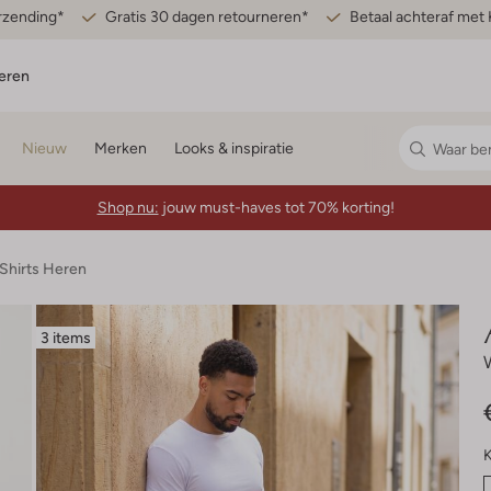
erzending*
Gratis 30 dagen retourneren*
Betaal achteraf met 
eren
Nieuw
Merken
Looks & inspiratie
Shop nu:
jouw must-haves tot 70% korting!
-Shirts Heren
3 items
K