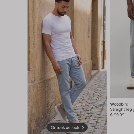
Woodbird
Straight leg
€ 99,99
Ontdek de look