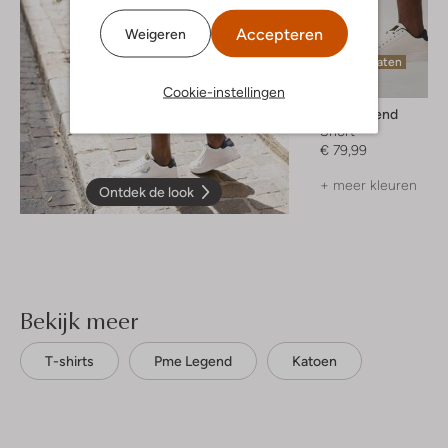
Accepteren
Weigeren
Laatste maten
Cookie-instellingen
Pme Legend
Short
€ 79,99
+ meer kleuren
Ontdek de look
Bekijk meer
T-shirts
Pme Legend
Katoen