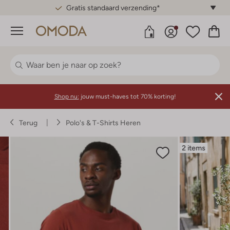
Gratis standaard verzending*
Menu
Shop nu:
jouw must-haves tot 70% korting!
Terug
Polo's & T-Shirts Heren
2 items