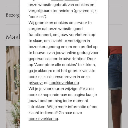
onze website gebruik van cookies en
vergelijkbare technieken (gezamenlijk:
Bezorgen & retourneren
"cookies").
Wij gebruiken cookies om ervoor te
zorgen dat onze website goed
Maak je
look compleet
functioneert, om jouw voorkeuren op
te slaan, om inzicht te verkrijgen in
bezoekersgedrag en om een profiel op
te bouwen van jouw online gedrag voor
gepersonaliseerde advertenties. Door
op "Accepteer alle cookies" te klikken,
ga je akkoord met het gebruik van alle
cookies zoals omschreven in onze
privacy-
en
cookieverklaring
.
Wil je je voorkeuren wijzigen? Via de
cookieknop onderaan de pagina kun je
jouw toestemming ieder moment
intrekken. Wil je meer informatie of een
klacht indienen? Ga naar onze
cookieverklaring
.