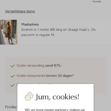
Favoriet
Vergelijkbare items
Maatadvies
Ibrahim is 1 meter 88 lang en draagt maat L.
De
pasvorm is
regular fit
.
Gratis verzending
vanaf €75,-
Gratis retourneren
binnen 30 dagen*
Betaal achteraf
met Klarna
Jum, cookies!
Product informatie
Wij, en onze
negen partners
, maken op