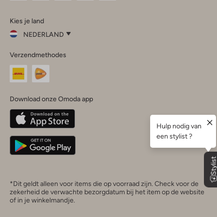
Omoda
Omoda
Omoda
Omoda
Omoda
Kies je land
Instagram
Facebook
TikTok
LinkedIn
YouTube
NEDERLAND
Kies
Verzendmethodes
je
Sluit
land
Nederland
België
(Nederlands)
Download onze Omoda app
Belgique
(Français)
Deutschland
*Dit geldt alleen voor items die op voorraad zijn. Check voor de
zekerheid de verwachte bezorgdatum bij het item op de website
of in je winkelmandje.