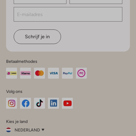
Schrijf je in
Betaalmethodes
Volg ons
Omoda
Omoda
Omoda
Omoda
Omoda
Kies je land
Instagram
Facebook
TikTok
LinkedIn
YouTube
NEDERLAND