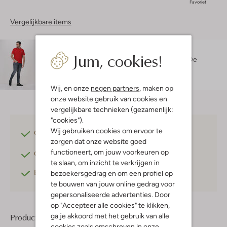
Favoriet
Vergelijkbare items
Maatadvies
Jum, cookies!
Maurice is 1 meter 86 lang en draagt maat L.
De
pasvorm is
regular fit
.
Wij, en onze
negen partners
, maken op
onze website gebruik van cookies en
vergelijkbare technieken (gezamenlijk:
"cookies").
Wij gebruiken cookies om ervoor te
Gratis verzending
vanaf €75,-
zorgen dat onze website goed
functioneert, om jouw voorkeuren op
Gratis retourneren
binnen 30 dagen*
te slaan, om inzicht te verkrijgen in
Betaal achteraf
met Klarna
bezoekersgedrag en om een profiel op
te bouwen van jouw online gedrag voor
gepersonaliseerde advertenties. Door
op "Accepteer alle cookies" te klikken,
ga je akkoord met het gebruik van alle
Product informatie
cookies zoals omschreven in onze