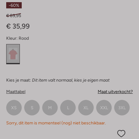
Ster
-60%
€ 89,95
€ 35,99
Kleur:
Rood
Kies je maat:
Dit item valt normaal, kies je eigen maat
Maattabel
Maat uitverkocht?
XS
S
M
L
XL
XXL
3XL
Sorry, dit item is momenteel (nog) niet beschikbaar.