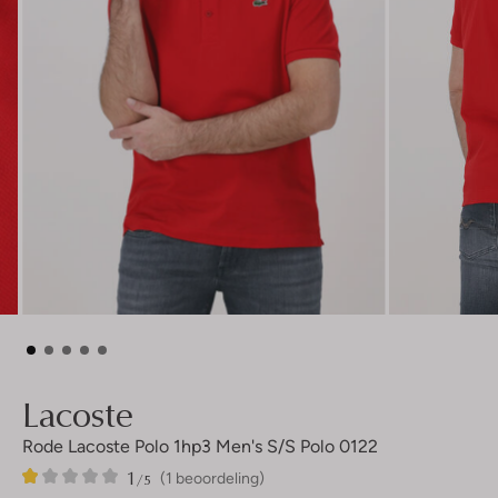
Lacoste
Rode Lacoste Polo 1hp3 Men's S/s Polo 0122
1
1
1
/5
(1 beoordeling)