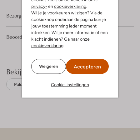
privacy-
en
cookieverklaring
.
Wil je je voorkeuren wijzigen? Via de
Bezorgen & retourneren
cookieknop onderaan de pagina kun je
jouw toestemming ieder moment
intrekken. Wil je meer informatie of een
1
1
Beoordelingen
(1)
1
/5
klacht indienen? Ga naar onze
Ster
cookieverklaring
.
Accepteren
Weigeren
Bekijk meer
Cookie-instellingen
Polo's
Lacoste
Katoen