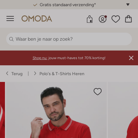
Gratis standaard verzending*
Menu
Shop nu:
jouw must-haves tot 70% korting!
Terug
Polo's & T-Shirts Heren