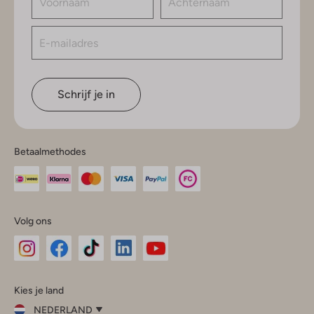
Schrijf je in
Betaalmethodes
Volg ons
Omoda
Omoda
Omoda
Omoda
Omoda
Kies je land
Instagram
Facebook
TikTok
LinkedIn
YouTube
NEDERLAND