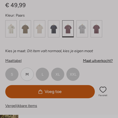
€ 49,99
Kleur:
Paars
Kies je maat:
Dit item valt normaal, kies je eigen maat
Maattabel
Maat uitverkocht?
S
M
L
XL
XXL
Voeg toe
Favoriet
Vergelijkbare items