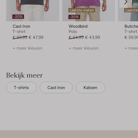
Laatste maten
Laatst
-20%
-20%
Cast Iron
Woodbird
Butche
T-shirt
Polo
T-shirt
€ 59,99
€ 47,99
€ 54,99
€ 43,99
€ 59,9
+ meer kleuren
+ meer kleuren
+ meer
Bekijk meer
T-shirts
Cast Iron
Katoen