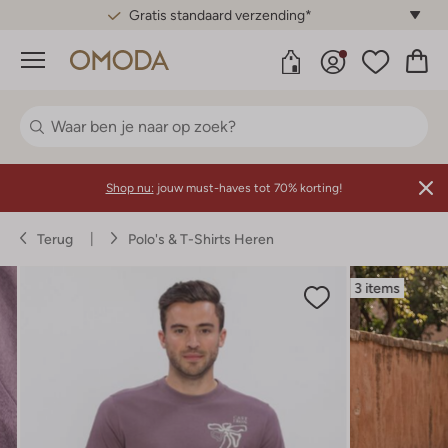
Gratis standaard verzending*
Menu
Shop nu:
jouw must-haves tot 70% korting!
Terug
Polo's & T-Shirts Heren
3 items