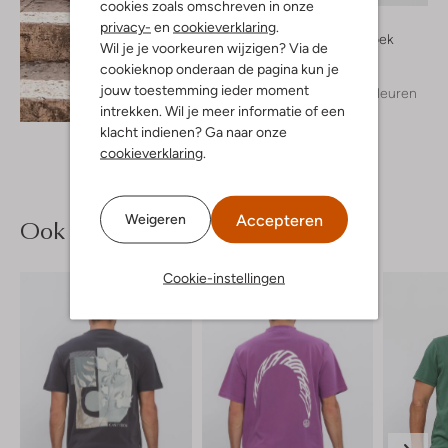
cookies zoals omschreven in onze
Cast Iron
privacy-
en
cookieverklaring
.
Korte broek
Wil je je voorkeuren wijzigen? Via de
€ 99,99
cookieknop onderaan de pagina kun je
jouw toestemming ieder moment
+ meer kleuren
Ontdek de look
intrekken. Wil je meer informatie of een
klacht indienen? Ga naar onze
cookieverklaring
.
Accepteren
Weigeren
Ook iets voor jou?
Cookie-instellingen