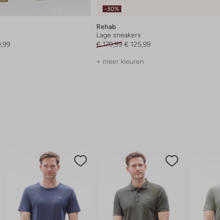
-30%
Rehab
Lage sneakers
9,99
€ 179,99
€ 125,99
+ meer kleuren