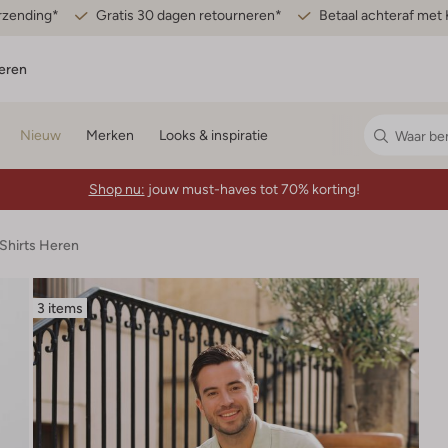
erzending*
Gratis 30 dagen retourneren*
Betaal achteraf met 
eren
Nieuw
Merken
Looks & inspiratie
Shop nu:
jouw must-haves tot 70% korting!
-Shirts Heren
3 items