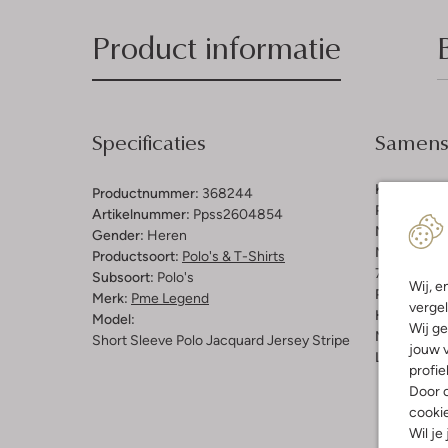
Product informatie
Specificaties
Samenst
Kleur:
Mint
Productnummer:
368244
Patroon:
Ef
Artikelnummer:
Ppss2604854
Materiaal:
K
Gender:
Heren
Materiaalp
Productsoort:
Polo's & T-Shirts
70 % Katoe
Subsoort:
Polo's
Wij, e
Pasvorm:
Re
Merk:
Pme Legend
vergel
Halslijn:
Kr
Model:
Wij ge
Mouwlengt
Short Sleeve Polo Jacquard Jersey Stripe
jouw v
Lengte:
Kor
profie
Door o
cooki
Wil je