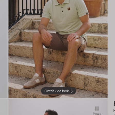
Ontdek de look
Pauze