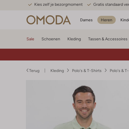
Kies zelf je bezorgmoment
Gratis standaard v
Dames
Heren
Kind
Sale
Schoenen
Kleding
Tassen & Accessoires
Terug
Kleding
Polo's & T-Shirts
Polo's & T