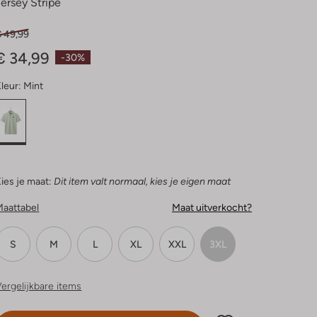
Jersey Stripe
€ 49,99
€ 34,99
-30%
leur:
Mint
ies je maat:
Dit item valt normaal, kies je eigen maat
Maattabel
Maat uitverkocht?
S
M
L
XL
XXL
3XL
ergelijkbare items