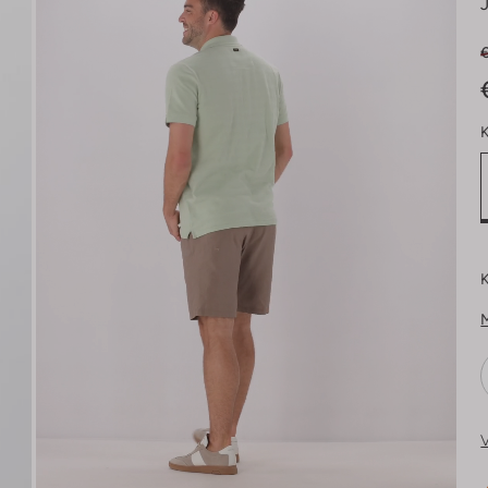
K
K
V