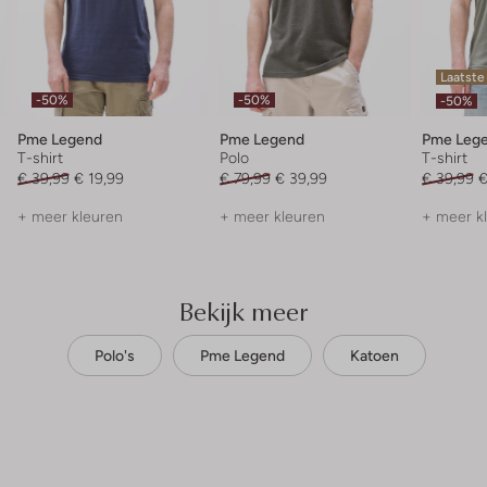
Laatste
-50%
-50%
-50%
Pme Legend
Pme Legend
Pme Leg
T-shirt
Polo
T-shirt
€ 39,99
€ 19,99
€ 79,99
€ 39,99
€ 39,99
€
+ meer kleuren
+ meer kleuren
+ meer k
Bekijk meer
Polo's
Pme Legend
Katoen