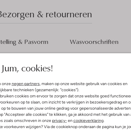
Bezorgen & retourneren
elling & Pasvorm
Wasvoorschriften
Normaal wassen op 30 °C
fen
Jum, cookies!
Strijken op maximaal 110 °C
atoen
ercentages:
Kan niet in de droogtromme
n, 30 % Katoen
Gewone chemische reinigi
n onze
negen partners
, maken op onze website gebruik van cookies en
gular Fit
ijkbare technieken (gezamenlijk: "cookies").
Niet bleken
aag
bruiken cookies om ervoor te zorgen dat onze website goed functionee
e:
Korte Mouw
oorkeuren op te slaan, om inzicht te verkrijgen in bezoekersgedrag en 
t
l op te bouwen van jouw online gedrag voor gepersonaliseerde advertent
p "Accepteer alle cookies" te klikken, ga je akkoord met het gebruik van 
es zoals omschreven in onze
privacy-
en
cookieverklaring
.
 je voorkeuren wijzigen? Via de cookieknop onderaan de pagina kun je j