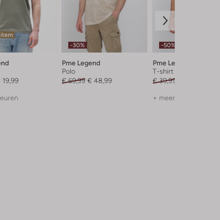
 item
-30%
-50%
end
Pme Legend
Pme Legend
Polo
T-shirt
 19,99
€ 69,99
€ 48,99
€ 39,99
€ 19,99
leuren
+ meer kleuren