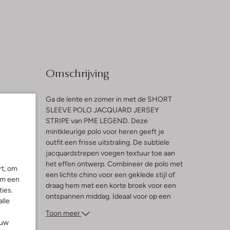
Omschrijving
Ga de lente en zomer in met de SHORT
SLEEVE POLO JACQUARD JERSEY
STRIPE van PME LEGEND. Deze
l
mintkleurige polo voor heren geeft je
outfit een frisse uitstraling. De subtiele
ng
jacquardstrepen voegen textuur toe aan
het effen ontwerp. Combineer de polo met
rt, om
een lichte chino voor een geklede stijl of
om een
draag hem met een korte broek voor een
ies.
ontspannen middag. Ideaal voor op een
alle
zonnig terras of tijdens een fietstocht. Een
Toon meer
comfortabel item met knopen dat niet in je
ouw
kledingkast mag ontbreken.