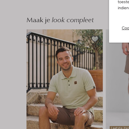
toeste
indie
Maak je
look compleet
Coo
Laatste it