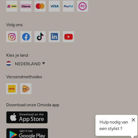
Volg ons
Omoda
Omoda
Omoda
Omoda
Omoda
Kies je land
Instagram
Facebook
TikTok
LinkedIn
YouTube
NEDERLAND
Kies
Verzendmethodes
je
Sluit
land
Nederland
België
(Nederlands)
Download onze Omoda app
Belgique
(Français)
Deutschland