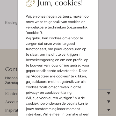
Jum, cookies!
Wij, en onze
negen partners
, maken op
onze website gebruik van cookies en
Kleding
Polo's & T-Shirts
Polo's & T-Shirts Heren
vergelijkbare technieken (gezamenlijk:
"cookies").
Wij gebruiken cookies om ervoor te
zorgen dat onze website goed
functioneert, om jouw voorkeuren op
te slaan, om inzicht te verkrijgen in
bezoekersgedrag en om een profiel op
te bouwen van jouw online gedrag voor
Contact
gepersonaliseerde advertenties. Door
op "Accepteer alle cookies" te klikken,
Maandag - Vrijdag 09:00 - 19:00 uur
ga je akkoord met het gebruik van alle
Zaterdag 09:00 - 17:00 uur
cookies zoals omschreven in onze
privacy-
en
cookieverklaring
.
Klantenservice
Wil je je voorkeuren wijzigen? Via de
Account
cookieknop onderaan de pagina kun je
jouw toestemming ieder moment
Inspiratie
intrekken. Wil je meer informatie of een