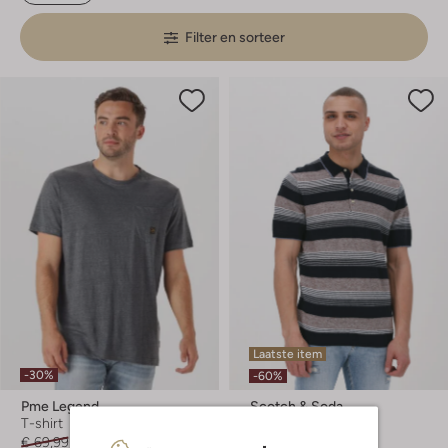
Filter en sorteer
Laatste item
-30%
-60%
Pme Legend
Scotch & Soda
T-shirt
Polo
€ 69,99
€ 48,99
€ 99,95
€ 39,99