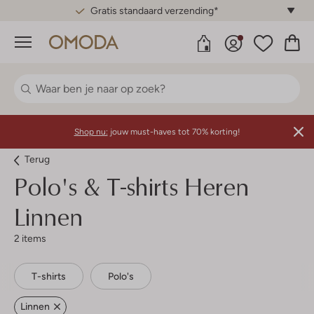
Gratis standaard verzending*
Menu
Shop nu:
jouw must-haves tot 70% korting!
Terug
Polo's & T-shirts Heren
Linnen
2 items
T-shirts
Polo's
Linnen