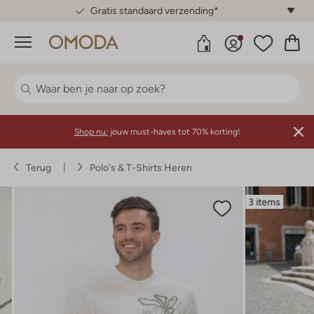
Gratis standaard verzending*
Menu
Shop nu:
jouw must-haves tot 70% korting!
Terug
Polo's & T-Shirts Heren
3 items