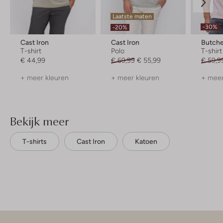
Laatste maten
-30%
-20%
Cast Iron
Cast Iron
Butche
T-shirt
Polo
T-shirt
€ 44,99
€ 69,99
€ 55,99
€ 59,9
+ meer kleuren
+ meer kleuren
+ meer
Bekijk meer
T-shirts
Cast Iron
Katoen