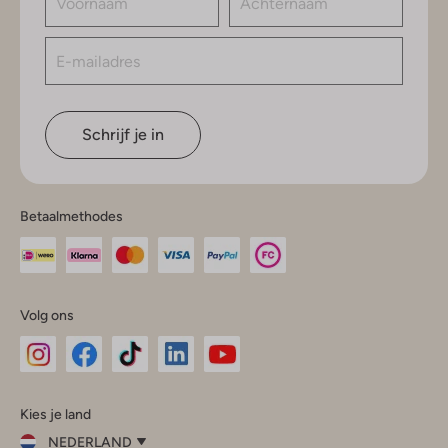
Schrijf je in
Betaalmethodes
Volg ons
Omoda
Omoda
Omoda
Omoda
Omoda
Kies je land
Instagram
Facebook
TikTok
LinkedIn
YouTube
NEDERLAND