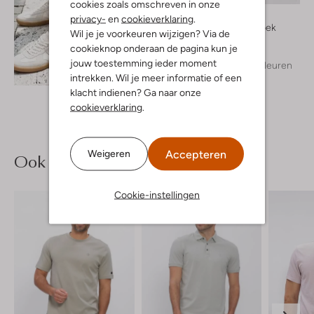
cookies zoals omschreven in onze
Cast Iron
privacy-
en
cookieverklaring
.
Korte broek
Wil je je voorkeuren wijzigen? Via de
€ 99,99
cookieknop onderaan de pagina kun je
jouw toestemming ieder moment
+ meer kleuren
Ontdek de look
intrekken. Wil je meer informatie of een
klacht indienen? Ga naar onze
cookieverklaring
.
Accepteren
Weigeren
Ook iets voor jou?
Cookie-instellingen