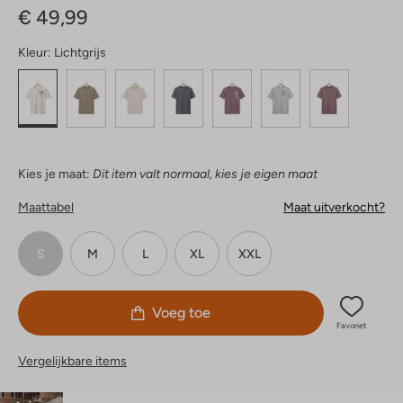
€ 49,99
Kleur:
Lichtgrijs
Kies je maat:
Dit item valt normaal, kies je eigen maat
Maattabel
Maat uitverkocht?
S
M
L
XL
XXL
Voeg toe
Favoriet
Vergelijkbare items