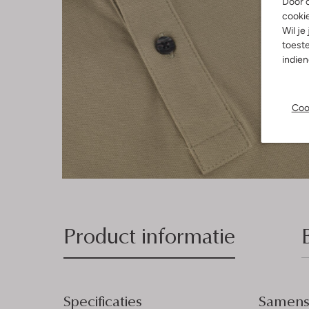
Door o
cooki
Wil je
toeste
indie
Coo
Product informatie
Specificaties
Samenst