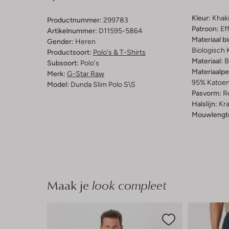
Kleur:
Khak
Productnummer:
299783
Patroon:
Ef
Artikelnummer:
D11595-5864
Materiaal b
Gender:
Heren
Biologisch 
Productsoort:
Polo's & T-Shirts
Materiaal:
B
Subsoort:
Polo's
Materiaalp
Merk:
G-Star Raw
95% Katoen
Model:
Dunda Slim Polo S\s
Pasvorm:
Re
Halslijn:
Kr
Mouwlengt
Maak je
look compleet