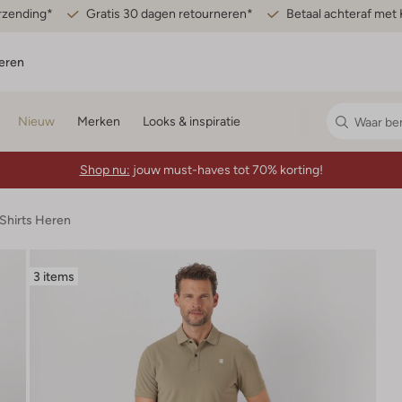
erzending*
Gratis 30 dagen retourneren*
Betaal achteraf met 
eren
Nieuw
Merken
Looks & inspiratie
Shop nu:
jouw must-haves tot 70% korting!
-Shirts Heren
3 items