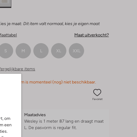
ies je maat:
Dit item valt normaal, kies je eigen maat
Maattabel
Maat uitverkocht?
S
M
L
XL
XXL
ergelijkbare items
orry, dit item is momenteel (nog) niet beschikbaar.
Favoriet
Maatadvies
rt, om
Wesley is 1 meter 87 lang en draagt maat
om een
L.
De pasvorm is
regular fit
.
ies.