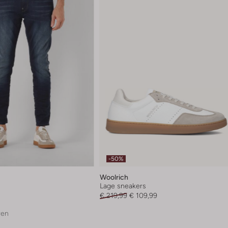
-50%
Woolrich
s
Lage sneakers
€ 219,99
€ 109,99
ren