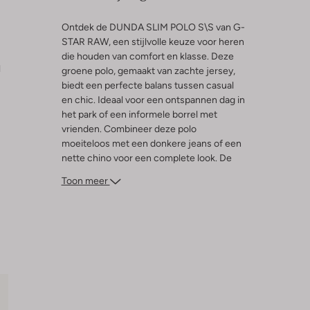
Ontdek de DUNDA SLIM POLO S\S van G-
STAR RAW, een stijlvolle keuze voor heren
die houden van comfort en klasse. Deze
l
groene polo, gemaakt van zachte jersey,
biedt een perfecte balans tussen casual
en chic. Ideaal voor een ontspannen dag in
het park of een informele borrel met
vrienden. Combineer deze polo
moeiteloos met een donkere jeans of een
nette chino voor een complete look. De
slanke pasvorm zorgt voor een moderne
Toon meer
uitstraling, terwijl de hoogwaardige
materialen garant staan voor langdurig
draagplezier. Voeg een paar sneakers toe
en je bent klaar om de dag stijlvol
tegemoet te treden.