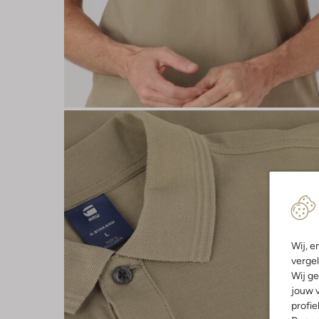
Wij, e
vergel
Wij ge
jouw v
profie