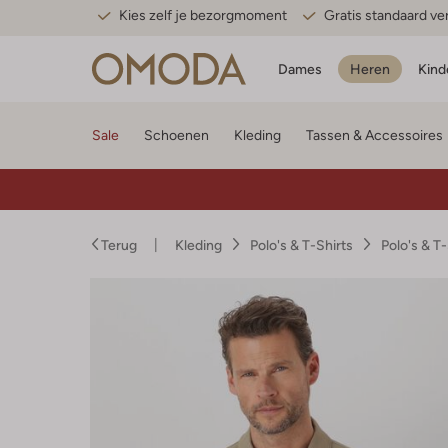
Kies zelf je bezorgmoment
Gratis standaard v
Dames
Heren
Kind
Sale
Schoenen
Kleding
Tassen & Accessoires
Terug
Kleding
Polo's & T-Shirts
Polo's & T