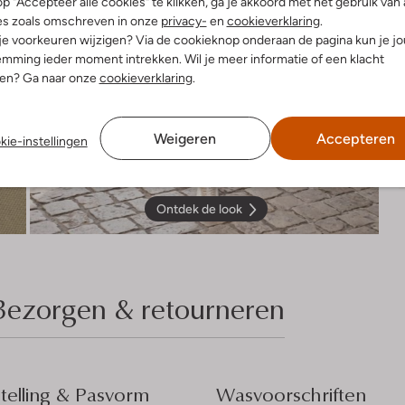
p "Accepteer alle cookies" te klikken, ga je akkoord met het gebruik van 
es zoals omschreven in onze
privacy-
en
cookieverklaring
.
 je voorkeuren wijzigen? Via de cookieknop onderaan de pagina kun je j
mming ieder moment intrekken. Wil je meer informatie of een klacht
nen? Ga naar onze
cookieverklaring
.
Weigeren
Accepteren
kie-instellingen
Ontdek de look
Bezorgen & retourneren
elling & Pasvorm
Wasvoorschriften