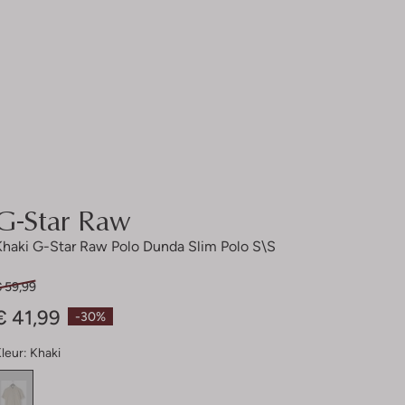
G-Star Raw
Khaki G-Star Raw Polo Dunda Slim Polo S\s
€ 59,99
€ 41,99
-30%
leur:
Khaki