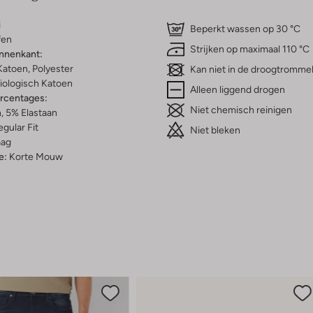
i
Beperkt wassen op 30 °C
fen
Strijken op maximaal 110 °C
innenkant:
Katoen, Polyester
Kan niet in de droogtromme
iologisch Katoen
Alleen liggend drogen
ercentages:
Niet chemisch reinigen
, 5% Elastaan
gular Fit
Niet bleken
aag
e:
Korte Mouw