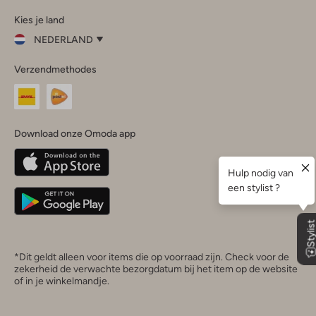
Omoda
Omoda
Omoda
Omoda
Omoda
Kies je land
Instagram
Facebook
TikTok
LinkedIn
YouTube
NEDERLAND
Kies
Verzendmethodes
je
Sluit
land
Nederland
België
(Nederlands)
Download onze Omoda app
Belgique
(Français)
Deutschland
*Dit geldt alleen voor items die op voorraad zijn. Check voor de
zekerheid de verwachte bezorgdatum bij het item op de website
of in je winkelmandje.