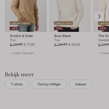
Laatste maten
Laatste item
Laatst
-40%
-50%
-60%
Scotch & Soda
Boss Black
The G
Trui
Trui
Sweat
€ 119,95
€ 71,99
€ 139,95
€ 69,95
€ 149,
+ meer kleuren
+ meer
Bekijk meer
T-shirts
Tommy Hilfiger
Katoen