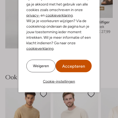
ga je akkoord met het gebruik van alle
Laatste item
cookies zoals omschreven in onze
-60%
privacy-
en
cookieverklaring
.
Wil je je voorkeuren wijzigen? Via de
Tommy Hilfiger
cookieknop onderaan de pagina kun je
Zwembroek
€ 69,99
€ 27,99
jouw toestemming ieder moment
intrekken. Wil je meer informatie of een
Ontdek de look
klacht indienen? Ga naar onze
cookieverklaring
.
Accepteren
Weigeren
Ook iets voor jou?
Cookie-instellingen