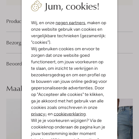
Jum, cookies!
Product informatie
Wij, en onze
negen partners
, maken op
onze website gebruik van cookies en
vergelijkbare technieken (gezamenlijk:
Bezorgen & retourneren
"cookies").
Wij gebruiken cookies om ervoor te
zorgen dat onze website goed
functioneert, om jouw voorkeuren op
1
5
Beoordelingen
(1)
5
/5
te slaan, om inzicht te verkrijgen in
Sterren
bezoekersgedrag en om een profiel op
te bouwen van jouw online gedrag voor
Maak je
look compleet
gepersonaliseerde advertenties. Door
op "Accepteer alle cookies" te klikken,
ga je akkoord met het gebruik van alle
cookies zoals omschreven in onze
privacy-
en
cookieverklaring
.
Wil je je voorkeuren wijzigen? Via de
cookieknop onderaan de pagina kun je
jouw toestemming ieder moment