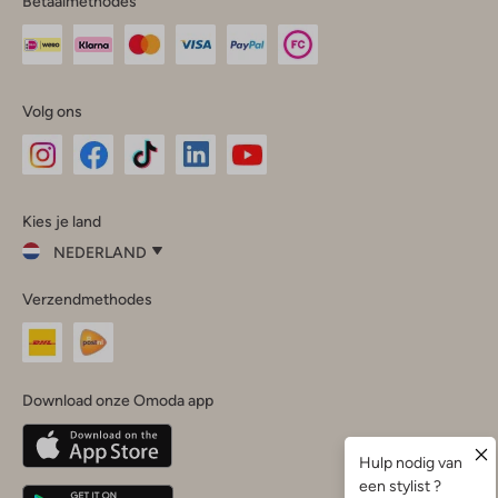
Betaalmethodes
Volg ons
Omoda
Omoda
Omoda
Omoda
Omoda
Kies je land
Instagram
Facebook
TikTok
LinkedIn
YouTube
NEDERLAND
Kies
Verzendmethodes
je
Sluit
land
Nederland
België
(Nederlands)
Download onze Omoda app
Belgique
(Français)
Deutschland