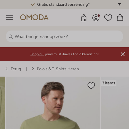
Gratis standaard verzending*
Menu
Shop nu:
jouw must-haves tot 70% korting!
Terug
Polo's & T-Shirts Heren
3 items