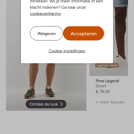
intrekken. Wil je meer informatie of een
klacht indienen? Ga naar onze
cookieverklaring
.
Accepteren
Weigeren
Cookie-instellingen
Laatste item
Pme Legend
Short
€ 79,99
+ meer kleuren
Ontdek de look