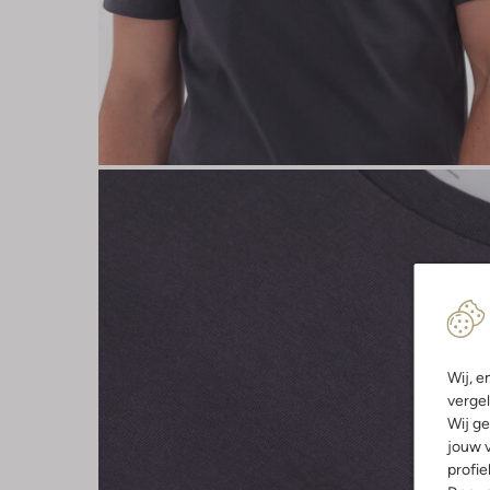
Wij, e
vergel
Wij ge
jouw v
profie