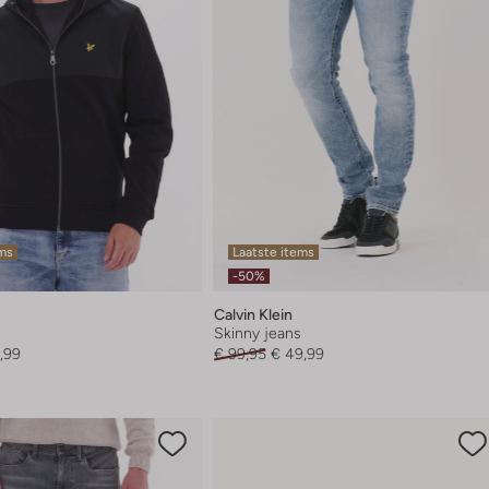
ems
Laatste items
-50%
Calvin Klein
Skinny jeans
,99
€ 99,95
€ 49,99