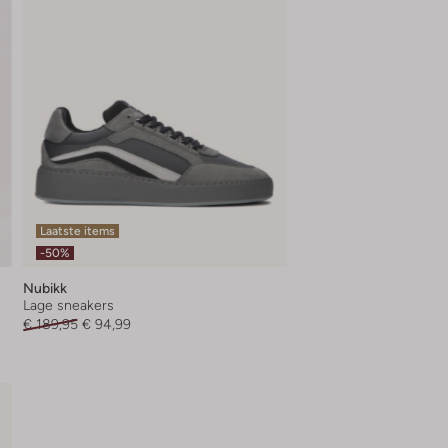
Laatste items
-50%
Nubikk
Lage sneakers
€ 189,95
€ 94,99