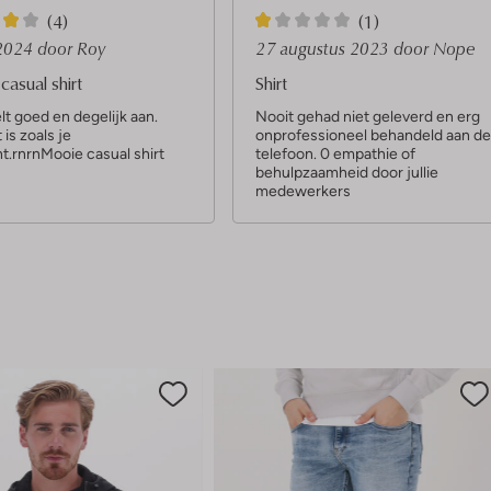
1
(4)
(1)
S
 2024
door Roy
27 augustus 2023
door Nope
t
asual shirt
Shirt
e
lt goed en degelijk aan.
Nooit gehad niet geleverd en erg
is zoals je
onprofessioneel behandeld aan de
r
t.rnrnMooie casual shirt
telefoon. 0 empathie of
behulpzaamheid door jullie
medewerkers