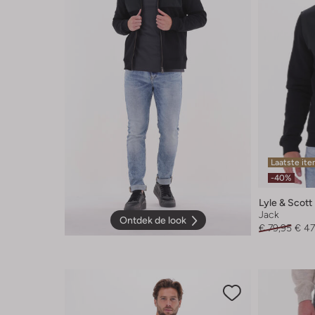
Laatste it
-40%
Lyle & Scott
Jack
Ontdek de look
€ 79,95
€ 47