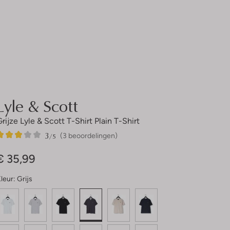
Lyle & Scott
Grijze Lyle & Scott T-Shirt Plain T-Shirt
3
3
3
/5
(3 beoordelingen)
Sterren
€ 35,99
leur:
Grijs