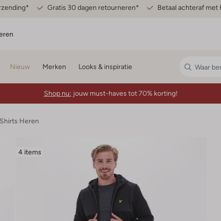
erzending*
Gratis 30 dagen retourneren*
Betaal achteraf met 
eren
Nieuw
Merken
Looks & inspiratie
Shop nu:
jouw must-haves tot 70% korting!
-Shirts Heren
4 items