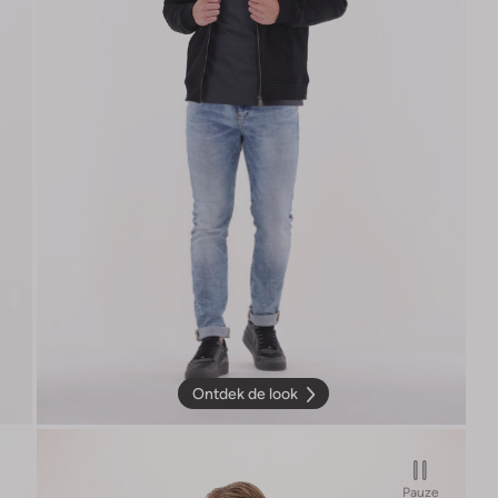
Ontdek de look
Pauze