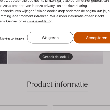
p "Accepteer alle cookies" te klikken, ga je akkoord met het gebruik van 
es zoals omschreven in onze
privacy-
en
cookieverklaring
.
 je voorkeuren wijzigen? Via de cookieknop onderaan de pagina kun je j
mming ieder moment intrekken. Wil je meer informatie of een klacht
nen? Ga naar onze
cookieverklaring
.
Weigeren
Accepteren
kie-instellingen
Ontdek de look
Product informatie