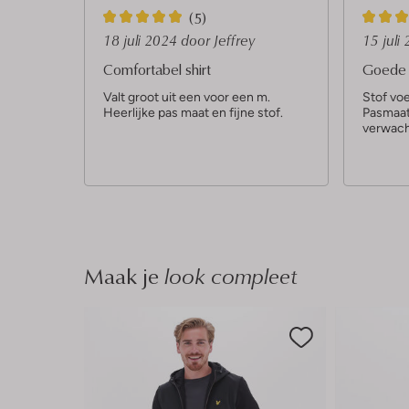
5
4
(5)
S
S
18 juli 2024
door Jeffrey
15 juli
t
t
Comfortabel shirt
Goede c
e
e
Valt groot uit een voor een m.
Stof voe
Heerlijke pas maat en fijne stof.
Pasmaat 
r
r
verwach
r
r
e
e
n
n
Maak je
look compleet