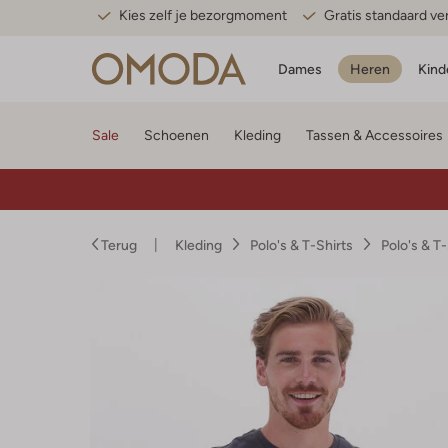
Kies zelf je bezorgmoment
Gratis standaard v
Dames
Heren
Kind
Sale
Schoenen
Kleding
Tassen & Accessoires
Terug
Kleding
Polo's & T-Shirts
Polo's & T