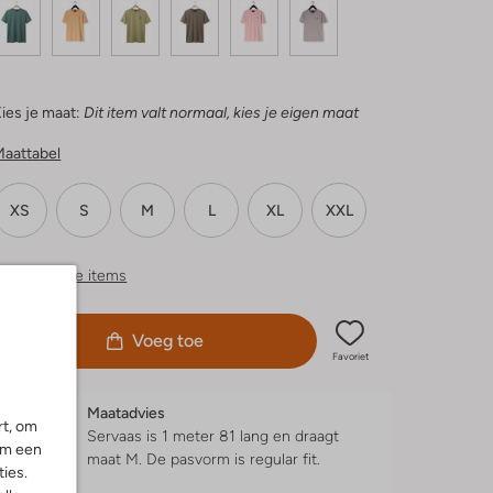
ies je maat:
Dit item valt normaal, kies je eigen maat
Maattabel
XS
S
M
L
XL
XXL
ergelijkbare items
Voeg toe
Favoriet
Maatadvies
rt, om
Servaas is 1 meter 81 lang en draagt
om een
maat M.
De pasvorm is
regular fit
.
ies.