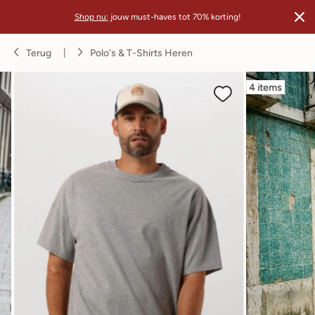
Shop nu:
jouw must-haves tot 70% korting!
Terug
Polo's & T-Shirts Heren
4 items