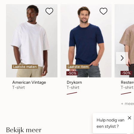
Laatste maten
Laatste item
-50%
-50%
American Vintage
Drykorn
Rester
T-shirt
T-shirt
T-shirt
+ meer
Bekijk meer