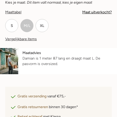
Kies je maat:
Dit item valt normaal, kies je eigen maat
Maattabel
Maat uitverkocht?
S
M/L
XL
Vergelijkbare items
Maatadvies
Damian is 1 meter 87 lang en draagt maat L.
De
pasvorm is
oversized
.
Gratis verzending
vanaf €75,-
Gratis retourneren
binnen 30 dagen*
Betaal achteraf
met Klarna