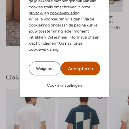
ga je akkoord met het gebruik van alle
Laatste item
cookies zoals omschreven in onze
-40%
privacy-
en
cookieverklaring
.
Anerkjendt
Wil je je voorkeuren wijzigen? Via de
Korte broek
cookieknop onderaan de pagina kun je
€ 79,99
€ 47,99
jouw toestemming ieder moment
intrekken. Wil je meer informatie of een
Ontdek de look
klacht indienen? Ga naar onze
cookieverklaring
.
Accepteren
Weigeren
Ook iets voor jou?
Cookie-instellingen