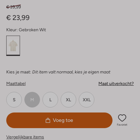
€ 39,99
€ 23,99
Kleur:
Gebroken Wit
Kies je maat:
Dit item valt normaal, kies je eigen maat
Maattabel
Maat uitverkocht?
S
M
L
XL
XXL
Voeg toe
Favoriet
Vergelijkbare items