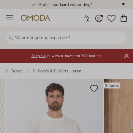
Gratis standaard verzending*
Menu
Shop nu:
jouw must-haves tot 70% korting!
Terug
Polo's & T-Shirts Heren
3 items