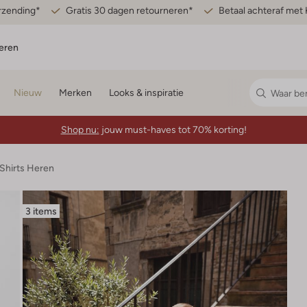
erzending*
Gratis 30 dagen retourneren*
Betaal achteraf met 
eren
Nieuw
Merken
Looks & inspiratie
Shop nu:
jouw must-haves tot 70% korting!
-Shirts Heren
3 items