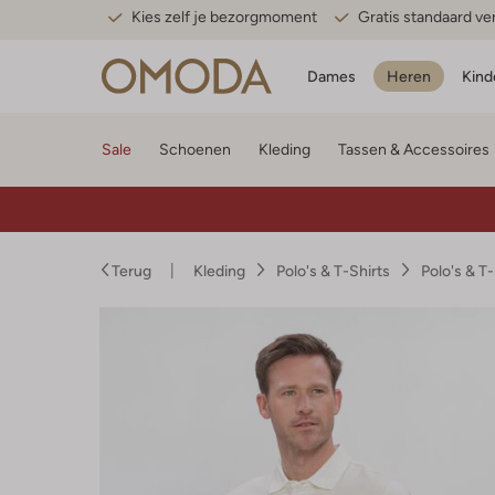
Kies zelf je bezorgmoment
Gratis standaard v
Dames
Heren
Kind
Sale
Schoenen
Kleding
Tassen & Accessoires
Terug
Kleding
Polo's & T-Shirts
Polo's & T