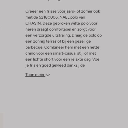
Creëer een frisse voorjaars- of zomerlook
met de 52180006_NAEL polo van
CHASIN. Deze gebroken witte polo voor
l
heren draagt comfortabel en zorgt voor
een verzorgde uitstraling. Draag de polo op
een zonnig terras of bij een gezellige
barbecue. Combineer hem met een nette
chino voor een smart-casual stijl of met
een lichte short voor een relaxte dag. Voel
je fris en goed gekleed dankzij de
aangename stof en de tijdloze
Toon meer
knoopsluiting. Voeg deze essential toe aan
je garderobe.