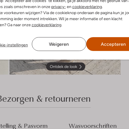
p "Accepteer alle cookies" te klikken, ga je akkoord met het gebruik van 
es zoals omschreven in onze
privacy-
en
cookieverklaring
.
 je voorkeuren wijzigen? Via de cookieknop onderaan de pagina kun je j
mming ieder moment intrekken. Wil je meer informatie of een klacht
nen? Ga naar onze
cookieverklaring
.
Weigeren
Accepteren
kie-instellingen
Ontdek de look
Bezorgen & retourneren
elling & Pasvorm
Wasvoorschriften