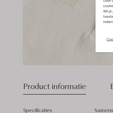
Door o
cooki
Wil je
toeste
indie
Coo
Product informatie
Specificaties
Samenst