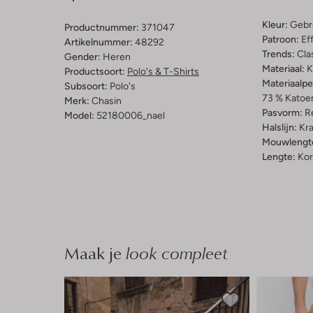
Kleur:
Gebr
Productnummer:
371047
Patroon:
Ef
Artikelnummer:
48292
Trends:
Cla
Gender:
Heren
Materiaal:
K
Productsoort:
Polo's & T-Shirts
Materiaalp
Subsoort:
Polo's
73 % Katoen
Merk:
Chasin
Pasvorm:
Re
Model:
52180006_nael
Halslijn:
Kr
Mouwlengt
Lengte:
Kor
Maak je
look compleet