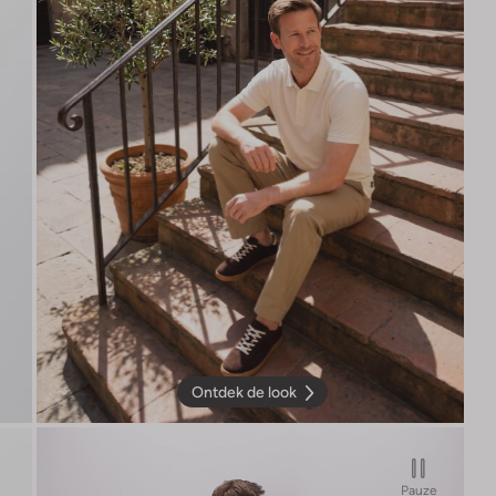
Ontdek de look
Pauze