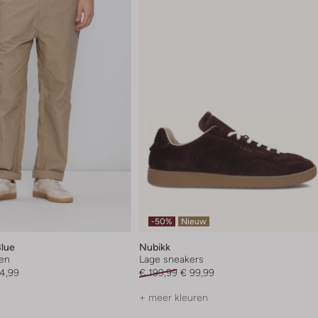
-50%
Nieuw
Blue
Nubikk
en
Lage sneakers
4,99
€ 199,99
€ 99,99
+ meer kleuren