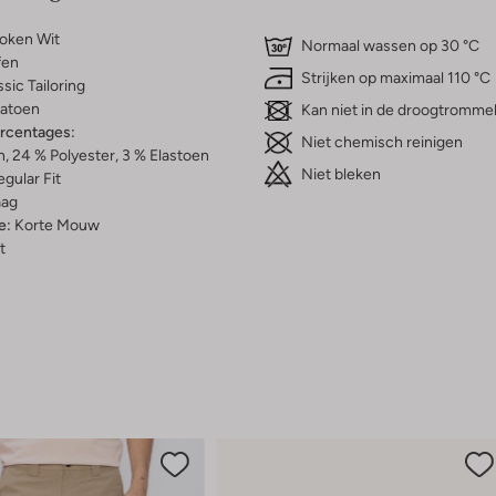
oken Wit
Normaal wassen op 30 °C
fen
Strijken op maximaal 110 °C
ssic Tailoring
atoen
Kan niet in de droogtromme
ercentages:
Niet chemisch reinigen
, 24 % Polyester, 3 % Elastoen
Niet bleken
gular Fit
aag
e:
Korte Mouw
t