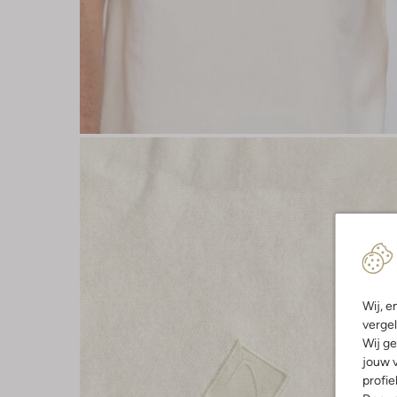
Wij, e
vergel
Wij ge
jouw v
profie