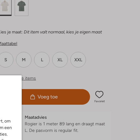
ies je maat:
Dit item valt normaal, kies je eigen maat
Maattabel
S
M
L
XL
XXL
ergelijkbare items
Voeg toe
Favoriet
Maatadvies
rt, om
Rogier is 1 meter 89 lang en draagt maat
om een
L.
De pasvorm is
regular fit
.
ies.