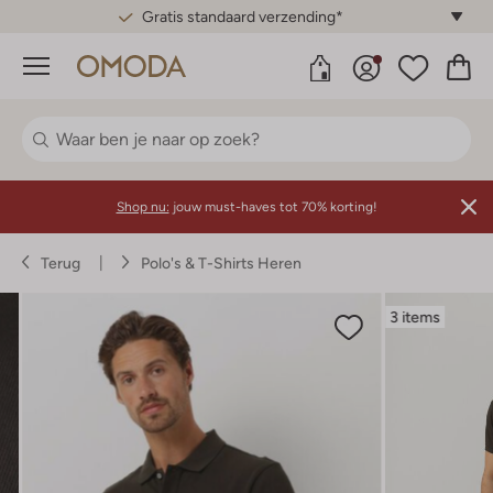
Gratis standaard verzending*
Menu
Shop nu:
jouw must-haves tot 70% korting!
Terug
Polo's & T-Shirts Heren
3 items