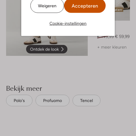
Accepteren
Weigeren
Laatste maten
-60%
Cookie-instellingen
Plain
Chino
€ 149,99
€ 59,99
+ meer kleuren
Ontdek de look
Bekijk meer
Polo's
Profuomo
Tencel