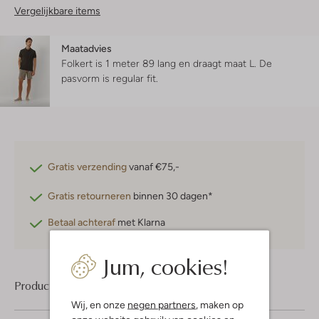
Vergelijkbare items
Maatadvies
Folkert is 1 meter 89 lang en draagt maat L.
De
pasvorm is
regular fit
.
Gratis verzending
vanaf €75,-
Gratis retourneren
binnen 30 dagen*
Betaal achteraf
met Klarna
Jum, cookies!
Product informatie
Wij, en onze
negen partners
, maken op