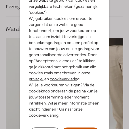
onze website gebruik van cookies en
Bezorgen & retourneren
vergelijkbare technieken (gezamenlijk:
"cookies").
Wij gebruiken cookies om ervoor te
zorgen dat onze website goed
Maak je
look compleet
functioneert, om jouw voorkeuren op
te slaan, om inzicht te verkrijgen in
bezoekersgedrag en om een profiel op
te bouwen van jouw online gedrag voor
gepersonaliseerde advertenties. Door
op "Accepteer alle cookies" te klikken,
ga je akkoord met het gebruik van alle
cookies zoals omschreven in onze
privacy-
en
cookieverklaring
.
Wil je je voorkeuren wijzigen? Via de
cookieknop onderaan de pagina kun je
jouw toestemming ieder moment
intrekken. Wil je meer informatie of een
klacht indienen? Ga naar onze
cookieverklaring
.