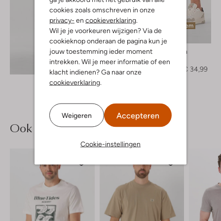
cookies zoals omschreven in onze
privacy-
en
cookieverklaring
.
Laatste item
Wil je je voorkeuren wijzigen? Via de
-50%
cookieknop onderaan de pagina kun je
jouw toestemming ieder moment
Pure Path
Short
intrekken. Wil je meer informatie of een
Ontdek de look
€ 69,99
€ 34,99
klacht indienen? Ga naar onze
cookieverklaring
.
Accepteren
Weigeren
Ook iets voor jou?
Cookie-instellingen