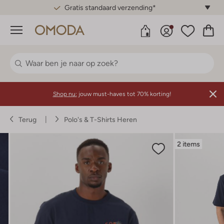
Gratis standaard verzending*
Menu
Shop nu:
jouw must-haves tot 70% korting!
Terug
Polo's & T-Shirts Heren
2 items