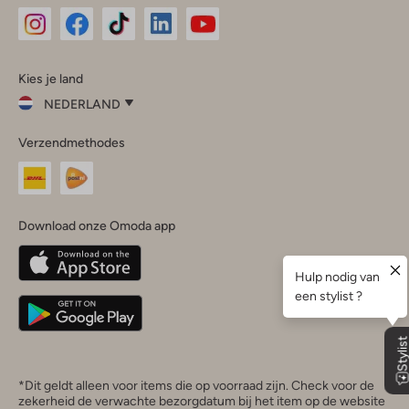
Omoda
Omoda
Omoda
Omoda
Omoda
Kies je land
Instagram
Facebook
TikTok
LinkedIn
YouTube
NEDERLAND
Kies
Verzendmethodes
je
Sluit
land
Nederland
België
(Nederlands)
Download onze Omoda app
Belgique
(Français)
Deutschland
*Dit geldt alleen voor items die op voorraad zijn. Check voor de
zekerheid de verwachte bezorgdatum bij het item op de website