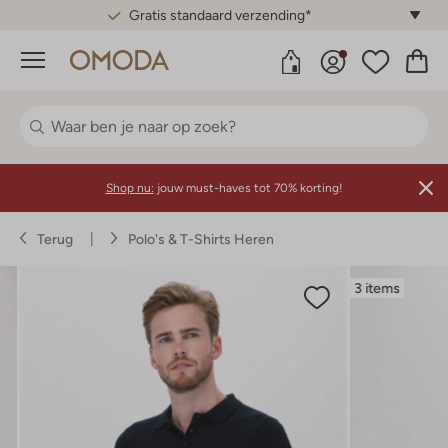
Gratis standaard verzending*
Menu
Shop nu:
jouw must-haves tot 70% korting!
Terug
Polo's & T-Shirts Heren
3 items