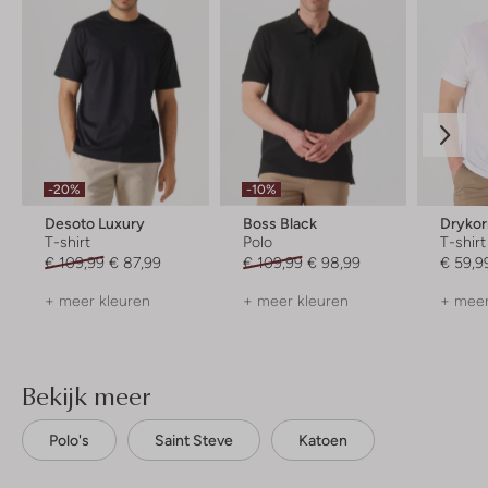
-20%
-10%
Desoto Luxury
Boss Black
Dryko
T-shirt
Polo
T-shirt
€ 109,99
€ 87,99
€ 109,99
€ 98,99
€ 59,9
+ meer kleuren
+ meer kleuren
+ meer
Bekijk meer
Polo's
Saint Steve
Katoen