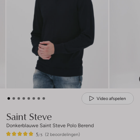
Video afspelen
Saint Steve
Donkerblauwe Saint Steve Polo Berend
5
2
5
/5
(2 beoordelingen)