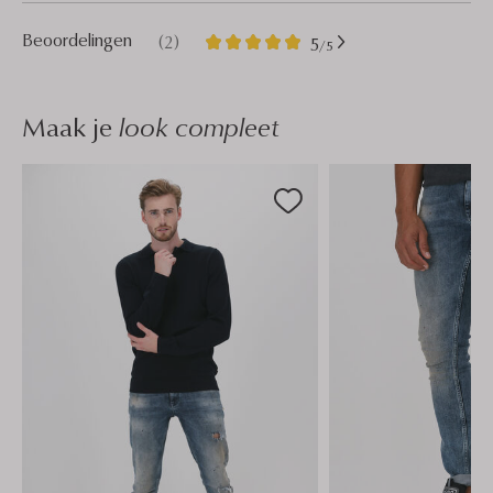
2
5
Beoordelingen
(2)
5
/5
Sterren
Maak je
look compleet