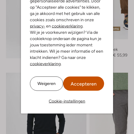
gepersonaliseerde advertenties. Door
op "Accepteer alle cookies" te klikken,
ga je akkoord met het gebruik van alle
cookies zoals omschreven in onze
privacy-
en
cookieverklaring
.
Laatste items
Wil je je voorkeuren wijzigen? Via de
-60%
cookieknop onderaan de pagina kun je
Drykorn
jouw toestemming ieder moment
Cargobroek
intrekken. Wil je meer informatie of een
Ontdek de look
€ 139,95
€ 55,99
klacht indienen? Ga naar onze
cookieverklaring
.
Accepteren
Weigeren
Cookie-instellingen