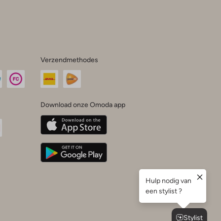
Verzendmethodes
Download onze Omoda app
oda
n
uTube