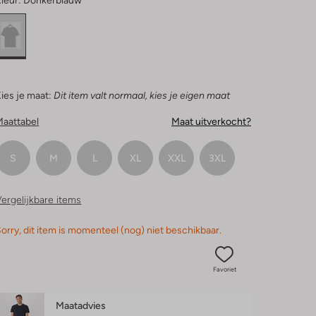
leur:
Donkerblauw
ies je maat:
Dit item valt normaal, kies je eigen maat
Maattabel
Maat uitverkocht?
S
M
L
XL
XXL
3XL
ergelijkbare items
orry, dit item is momenteel (nog) niet beschikbaar.
Favoriet
Maatadvies