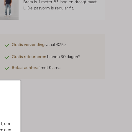
Bram is 1 meter 83 lang en draagt maat
L.
De pasvorm is
regular fit
.
Gratis verzending
vanaf €75,-
Gratis retourneren
binnen 30 dagen*
Betaal achteraf
met Klarna
rt, om
om een