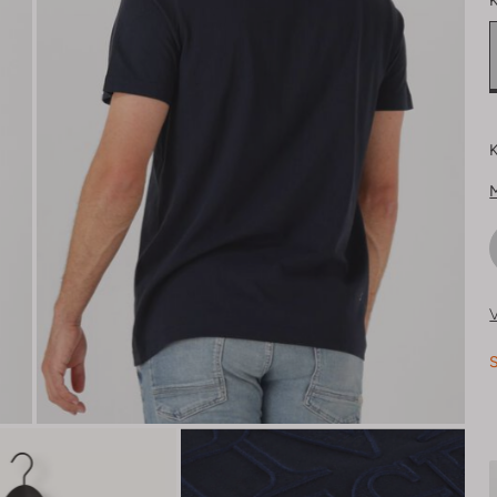
K
K
V
S