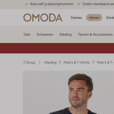
Kies zelf je bezorgmoment
Gratis standaard v
Dames
Heren
Kind
Sale
Schoenen
Kleding
Tassen & Accessoires
Terug
Kleding
Polo's & T-Shirts
Polo's & T