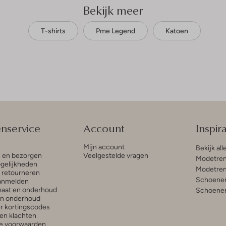
Bekijk meer
T-shirts
Pme Legend
Katoen
enservice
Account
Inspira
Mijn account
Bekijk all
n en bezorgen
Veelgestelde vragen
Modetren
gelijkheden
Modetren
n retourneren
Schoenen
anmelden
aat en onderhoud
Schoenen
en onderhoud
r kortingscodes
en klachten
e voorwaarden