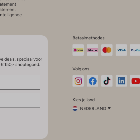
tatement
atement
 Intelligence
Betaalmethodes
e deals, speciaal voor
p € 150,- shoptegoed.
Volg ons
Omoda
Omoda
Omoda
Omoda
Om
Kies je land
Instagram
Facebook
TikTok
LinkedI
Yo
NEDERLAND
Kies
je
Sluit
land
Nederland