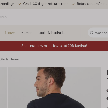
erzending*
Gratis 30 dagen retourneren*
Betaal achteraf met 
eren
Nieuw
Merken
Looks & inspiratie
Shop nu:
jouw must-haves tot 70% korting!
-Shirts Heren