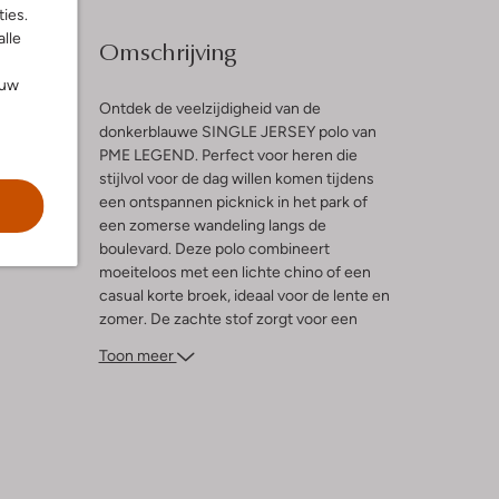
ies.
alle
Omschrijving
ouw
Ontdek de veelzijdigheid van de
donkerblauwe SINGLE JERSEY polo van
PME LEGEND. Perfect voor heren die
l
stijlvol voor de dag willen komen tijdens
een ontspannen picknick in het park of
een zomerse wandeling langs de
boulevard. Deze polo combineert
moeiteloos met een lichte chino of een
casual korte broek, ideaal voor de lente en
zomer. De zachte stof zorgt voor een
comfortabele pasvorm, terwijl de tijdloze
Toon meer
kleur eenvoudig te combineren is met
andere kledingstukken. Voeg een paar
sneakers toe voor een complete look die
zowel casual als verfijnd is. Geniet van de
zon in stijl!