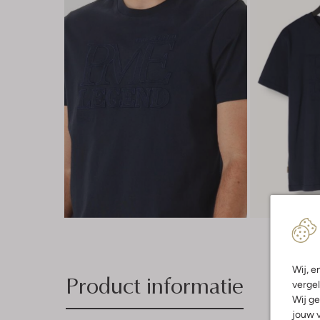
Wij, e
Product informatie
vergel
Wij ge
jouw v