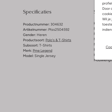
profie
Door o
Specificaties
Samenst
cooki
Wil je
Kleur:
Donk
toeste
Productnummer:
304632
Patroon:
Ef
indie
Artikelnummer:
Ptss2504592
Materiaal b
Gender:
Heren
Materiaal:
K
Productsoort:
Polo's & T-Shirts
Materiaalp
Subsoort:
T-Shirts
Coo
Pasvorm:
Re
Merk:
Pme Legend
Halslijn:
Ro
Model:
Single Jersey
Mouwlengt