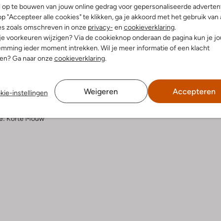
l op te bouwen van jouw online gedrag voor gepersonaliseerde advertent
p "Accepteer alle cookies" te klikken, ga je akkoord met het gebruik van 
elling & Pasvorm
Wasvoorschriften
es zoals omschreven in onze
privacy-
en
cookieverklaring
.
 je voorkeuren wijzigen? Via de cookieknop onderaan de pagina kun je j
erblauw
mming ieder moment intrekken. Wil je meer informatie of een klacht
Beperkt wassen op 30 °C
fen
nen? Ga naar onze
cookieverklaring
.
Strijken op maximaal 110 °C
innenkant:
Katoen
atoen
Kan niet in de droogtromme
ercentages:
100% Katoen
Weigeren
Accepteren
Niet chemisch reinigen
kie-instellingen
gular Fit
Niet bleken
nd
e:
Korte Mouw