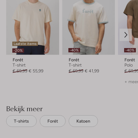
Laatste items
-40%
-40%
-20%
Forét
Forét
Forét
T-shirt
T-shirt
Polo
€ 69,99
€ 55,99
€ 69,99
€ 41,99
€ 69,9
+ meer
Bekijk meer
T-shirts
Forét
Katoen