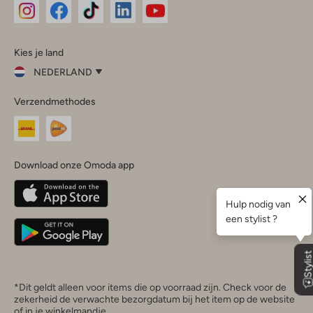
Omoda
Omoda
Omoda
Omoda
Omoda
Kies je land
Instagram
Facebook
TikTok
LinkedIn
YouTube
NEDERLAND
Kies
Verzendmethodes
je
Sluit
land
Nederland
België
(Nederlands)
Download onze Omoda app
Belgique
(Français)
Deutschland
*Dit geldt alleen voor items die op voorraad zijn. Check voor de
zekerheid de verwachte bezorgdatum bij het item op de website
of in je winkelmandje.