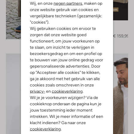
Wij, en onze
negen partners
, maken op
onze website gebruik van cookies en
Laatste item
vergelijkbare technieken (gezamenlijk:
-50%
"cookies").
Drykorn
Wij gebruiken cookies om ervoor te
Jack
Ontdek de look
zorgen dat onze website goed
€ 319,99
€ 159,99
functioneert, om jouw voorkeuren op
te slaan, om inzicht te verkrijgen in
bezoekersgedrag en om een profiel op
te bouwen van jouw online gedrag voor
gepersonaliseerde advertenties. Door
op "Accepteer alle cookies" te klikken,
ga je akkoord met het gebruik van alle
cookies zoals omschreven in onze
privacy-
en
cookieverklaring
.
Wil je je voorkeuren wijzigen? Via de
cookieknop onderaan de pagina kun je
jouw toestemming ieder moment
intrekken. Wil je meer informatie of een
klacht indienen? Ga naar onze
cookieverklaring
.