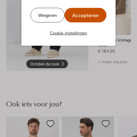
Accepteren
Weigeren
Cookie-instellingen
American Vintage
Vest
€ 184,99
+ meer kleuren
Ontdek de look
Ook iets voor jou?