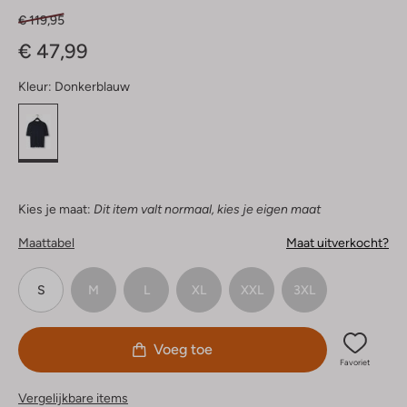
€ 119,95
€ 47,99
Kleur:
Donkerblauw
Kies je maat:
Dit item valt normaal, kies je eigen maat
Maattabel
Maat uitverkocht?
S
M
L
XL
XXL
3XL
Voeg toe
Favoriet
Vergelijkbare items