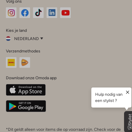
Volg ons
Omoda
Omoda
Omoda
Omoda
Omoda
Kies je land
Instagram
Facebook
TikTok
LinkedIn
YouTube
NEDERLAND
Kies
Verzendmethodes
je
Sluit
land
Nederland
België
(Nederlands)
Download onze Omoda app
Belgique
(Français)
Deutschland
*Dit geldt alleen voor items die op voorraad zijn. Check voor de