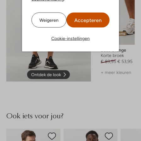
Accepteren
Weigeren
Laatste items
Cookie-instellingen
-40%
Boss Orange
Korte broek
€ 89,95
€ 53,95
+ meer kleuren
Ontdek de look
Ook iets voor jou?