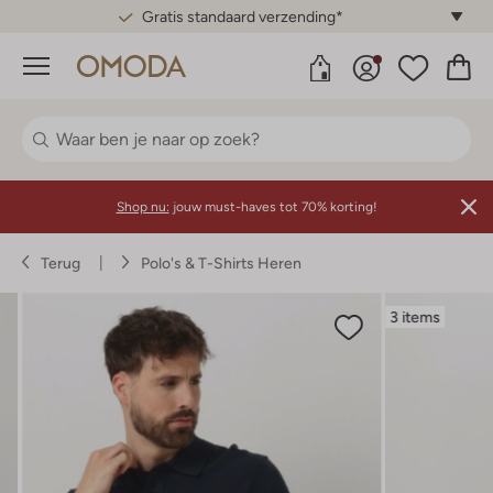
Gratis standaard verzending*
Menu
Shop nu:
jouw must-haves tot 70% korting!
Terug
Polo's & T-Shirts Heren
3 items