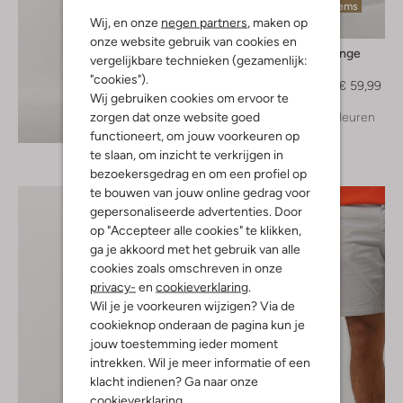
Laatste items
Wij, en onze
negen partners
, maken op
-50%
onze website gebruik van cookies en
Boss Orange
vergelijkbare technieken (gezamenlijk:
Chino
"cookies").
€ 119,99
€ 59,99
Wij gebruiken cookies om ervoor te
zorgen dat onze website goed
+ meer kleuren
Ontdek de look
functioneert, om jouw voorkeuren op
te slaan, om inzicht te verkrijgen in
bezoekersgedrag en om een profiel op
te bouwen van jouw online gedrag voor
gepersonaliseerde advertenties. Door
op "Accepteer alle cookies" te klikken,
ga je akkoord met het gebruik van alle
cookies zoals omschreven in onze
privacy-
en
cookieverklaring
.
Wil je je voorkeuren wijzigen? Via de
cookieknop onderaan de pagina kun je
jouw toestemming ieder moment
intrekken. Wil je meer informatie of een
klacht indienen? Ga naar onze
cookieverklaring
.