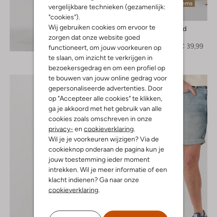
Laatste items
vergelijkbare technieken (gezamenlijk:
-60%
"cookies").
Wij gebruiken cookies om ervoor te
Dstrezzed
Chino
zorgen dat onze website goed
Ontdek de look
€ 99,99
€ 39,99
functioneert, om jouw voorkeuren op
te slaan, om inzicht te verkrijgen in
bezoekersgedrag en om een profiel op
te bouwen van jouw online gedrag voor
gepersonaliseerde advertenties. Door
op "Accepteer alle cookies" te klikken,
ga je akkoord met het gebruik van alle
cookies zoals omschreven in onze
privacy-
en
cookieverklaring
.
Wil je je voorkeuren wijzigen? Via de
cookieknop onderaan de pagina kun je
jouw toestemming ieder moment
intrekken. Wil je meer informatie of een
klacht indienen? Ga naar onze
cookieverklaring
.