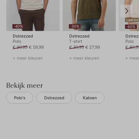
Laatst
-40%
-30%
-60%
Dstrezzed
Dstrezzed
Dstrez
Polo
T-shirt
Polo
€ 99,99
€ 59,99
€ 39,99
€ 27,99
€ 89,9
+ meer kleuren
+ meer kleuren
+ meer
Bekijk meer
Polo's
Dstrezzed
Katoen