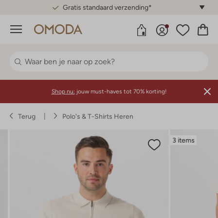
Gratis standaard verzending*
Menu
Shop nu:
jouw must-haves tot 70% korting!
Terug
Polo's & T-Shirts Heren
3 items