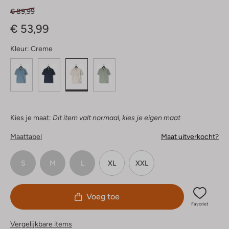
€ 89,99
€ 53,99
Kleur:
Creme
Kies je maat:
Dit item valt normaal, kies je eigen maat
Maattabel
Maat uitverkocht?
S
M
L
XL
XXL
Voeg toe
Favoriet
Vergelijkbare items