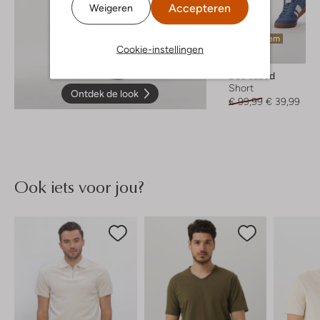
Accepteren
Weigeren
Laatste item
Cookie-instellingen
-60%
Dstrezzed
Short
Ontdek de look
€ 99,99
€ 39,99
Ook iets voor jou?