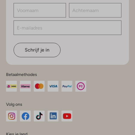
Schrijf je in
Betaalmethodes
Volg ons
Omoda
Omoda
Omoda
Omoda
Omoda
Kies je land