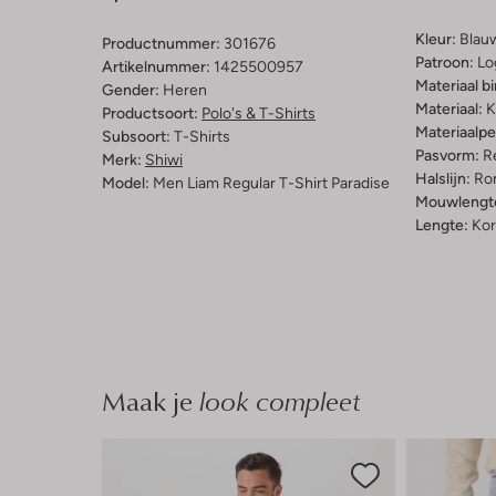
Kleur:
Blau
Productnummer:
301676
Patroon:
Lo
Artikelnummer:
1425500957
Materiaal b
Gender:
Heren
Materiaal:
K
Productsoort:
Polo's & T-Shirts
Materiaalp
Subsoort:
T-Shirts
Pasvorm:
Re
Merk:
Shiwi
Halslijn:
Ro
Model:
Men Liam Regular T-Shirt Paradise
Mouwlengt
Lengte:
Kor
Maak je
look compleet