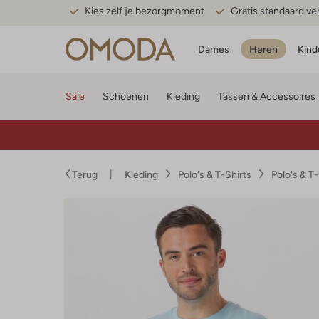
Kies zelf je bezorgmoment
Gratis standaard v
Dames
Heren
Kind
Sale
Schoenen
Kleding
Tassen & Accessoires
Terug
Kleding
Polo's & T-Shirts
Polo's & T