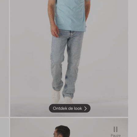
Ontdek de look
Pauze