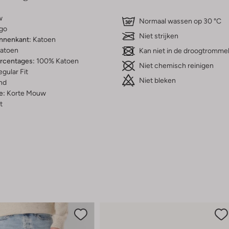
w
Normaal wassen op 30 °C
go
Niet strijken
innenkant:
Katoen
atoen
Kan niet in de droogtromme
ercentages:
100% Katoen
Niet chemisch reinigen
gular Fit
Niet bleken
nd
e:
Korte Mouw
t