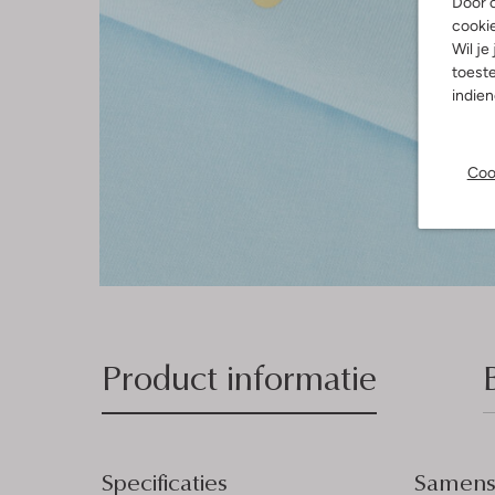
Door o
cooki
Wil je
toeste
indie
Coo
Product informatie
Specificaties
Samenst