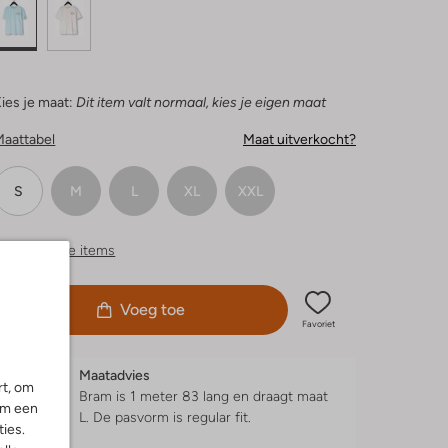
ies je maat:
Dit item valt normaal, kies je eigen maat
Maattabel
Maat uitverkocht?
S
M
L
XL
XXL
ergelijkbare items
Voeg toe
Favoriet
Maatadvies
rt, om
Bram is 1 meter 83 lang en draagt maat
om een
L.
De pasvorm is
regular fit
.
ies.