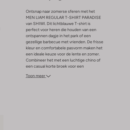
Ontsnap naar zomerse sferen met het
MEN LIAM REGULAR T-SHIRT PARADISE
van SHIWI. Dit lichtblauwe T-shirt is
l
perfect voor heren die houden van een
ontspannen dagje in het park of een
gezellige barbecue met vrienden. De frisse
kleur en comfortabele pasvorm maken het
een ideale keuze voor de lente en zomer.
Combineer het met een luchtige chino of
een casual korte broek voor een
moeiteloze look. Of je nu een potje frisbee
Toon meer
speelt of geniet van een zonnige middag
op het terras, dit T-shirt zorgt ervoor dat je
er altijd stijlvol uitziet.