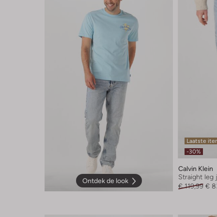
Laatste it
-30%
Calvin Klein
Straight leg
Ontdek de look
€ 119,99
€ 8