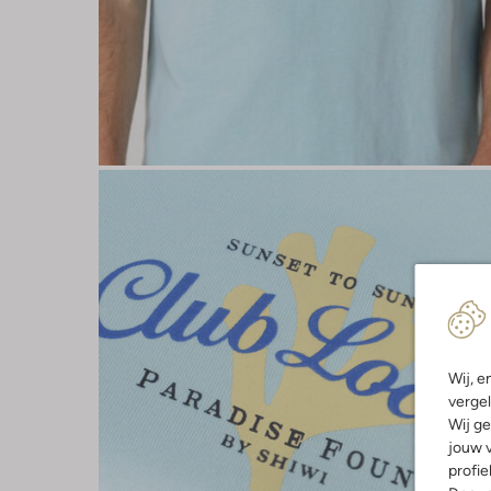
Wij, e
vergel
Wij ge
jouw v
profie