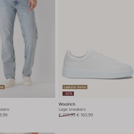
ems
Laatste items
-30%
Woolrich
 jeans
Lage sneakers
3,99
€ 229,99
€ 160,99