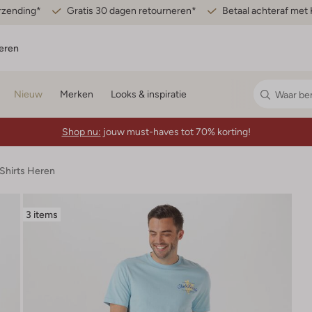
erzending*
Gratis 30 dagen retourneren*
Betaal achteraf met 
eren
Nieuw
Merken
Looks & inspiratie
Shop nu:
jouw must-haves tot 70% korting!
-Shirts Heren
3 items