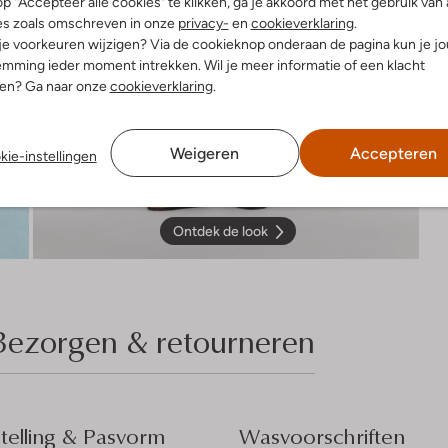
p "Accepteer alle cookies" te klikken, ga je akkoord met het gebruik van 
es zoals omschreven in onze
privacy-
en
cookieverklaring
.
 je voorkeuren wijzigen? Via de cookieknop onderaan de pagina kun je j
mming ieder moment intrekken. Wil je meer informatie of een klacht
nen? Ga naar onze
cookieverklaring
.
Weigeren
Accepteren
kie-instellingen
Ontdek de look
Bezorgen & retourneren
elling & Pasvorm
Wasvoorschriften