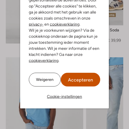
op "Accepteer alle cookies" te klikken,
ga je akkoord met het gebruik van alle
Laatste items
cookies zoals omschreven in onze
-60%
privacy-
en
cookieverklaring
.
Scotch & Soda
Wil je je voorkeuren wijzigen? Via de
Chino
cookieknop onderaan de pagina kun je
Ontdek de look
€ 99,99
€ 39,99
jouw toestemming ieder moment
intrekken. Wil je meer informatie of een
klacht indienen? Ga naar onze
cookieverklaring
.
Accepteren
Weigeren
Cookie-instellingen