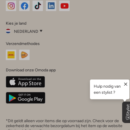
Omoda
Omoda
Omoda
Omoda
Omoda
Kies je land
Instagram
Facebook
TikTok
LinkedIn
YouTube
NEDERLAND
Kies
Verzendmethodes
je
Sluit
land
Nederland
België
(Nederlands)
Download onze Omoda app
Belgique
(Français)
Deutschland
*Dit geldt alleen voor items die op voorraad zijn. Check voor de
zekerheid de verwachte bezorgdatum bij het item op de website