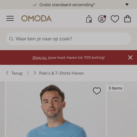
Gratis standaard verzending*
Menu
Shop nu:
jouw must-haves tot 70% korting!
Terug
Polo's & T-Shirts Heren
3 items