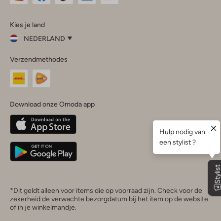
Omoda
Omoda
Omoda
Omoda
Omoda
Kies je land
Instagram
Facebook
TikTok
LinkedIn
YouTube
NEDERLAND
Kies
Verzendmethodes
je
Sluit
land
Nederland
België
(Nederlands)
Download onze Omoda app
Belgique
(Français)
Deutschland
*Dit geldt alleen voor items die op voorraad zijn. Check voor de
zekerheid de verwachte bezorgdatum bij het item op de website
of in je winkelmandje.