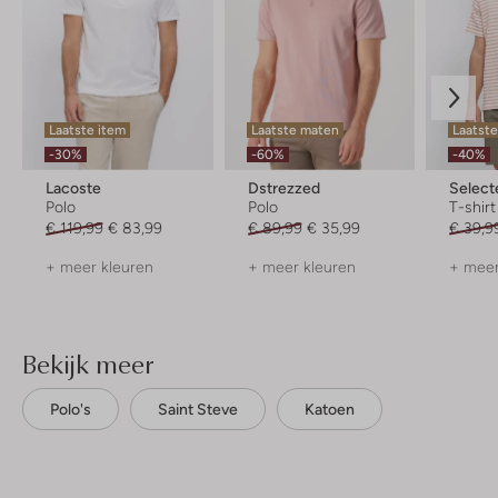
Laatste item
Laatste maten
Laatst
-30%
-60%
-40%
Lacoste
Dstrezzed
Selec
Polo
Polo
T-shirt
€ 119,99
€ 83,99
€ 89,99
€ 35,99
€ 39,9
+ meer kleuren
+ meer kleuren
+ meer
Bekijk meer
Polo's
Saint Steve
Katoen