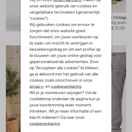
Laatste item
onze website gebruik van cookies en
-60%
vergelijkbare technieken (gezamenlijk:
American Vintage
"cookies").
Straight leg jeans
Wij gebruiken cookies om ervoor te
Ontdek de look
€ 129,99
€ 51,99
zorgen dat onze website goed
functioneert, om jouw voorkeuren op
te slaan, om inzicht te verkrijgen in
bezoekersgedrag en om een profiel op
te bouwen van jouw online gedrag voor
gepersonaliseerde advertenties. Door
op "Accepteer alle cookies" te klikken,
ga je akkoord met het gebruik van alle
cookies zoals omschreven in onze
privacy-
en
cookieverklaring
.
Wil je je voorkeuren wijzigen? Via de
cookieknop onderaan de pagina kun je
jouw toestemming ieder moment
intrekken. Wil je meer informatie of een
klacht indienen? Ga naar onze
cookieverklaring
.