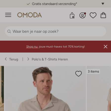
Gratis standaard verzending*
Menu
Shop nu:
jouw must-haves tot 70% korting!
Terug
Polo's & T-Shirts Heren
3 items