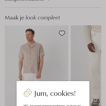
Maak je
look compleet
Jum, cookies!
Wij, en onze
negen partners
, maken op