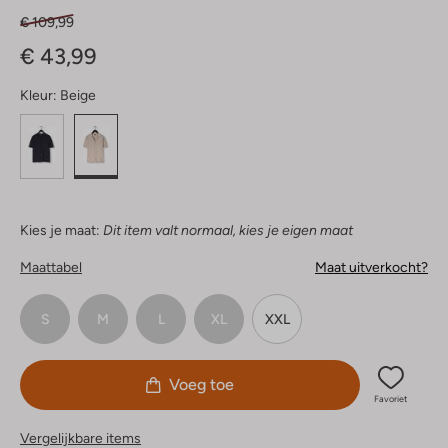
€ 109,99
€ 43,99
Kleur:
Beige
Kies je maat:
Dit item valt normaal, kies je eigen maat
Maattabel
Maat uitverkocht?
S
M
L
XL
XXL
Voeg toe
Favoriet
Vergelijkbare items