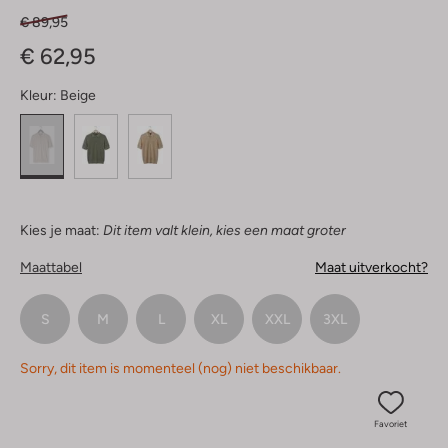
€ 89,95
€ 62,95
Kleur:
Beige
Kies je maat:
Dit item valt klein, kies een maat groter
Maattabel
Maat uitverkocht?
S
M
L
XL
XXL
3XL
Sorry, dit item is momenteel (nog) niet beschikbaar.
Favoriet