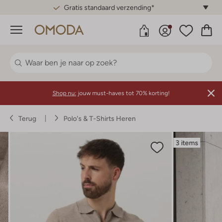
Gratis standaard verzending*
Menu
Shop nu:
jouw must-haves tot 70% korting!
Terug
Polo's & T-Shirts Heren
3 items