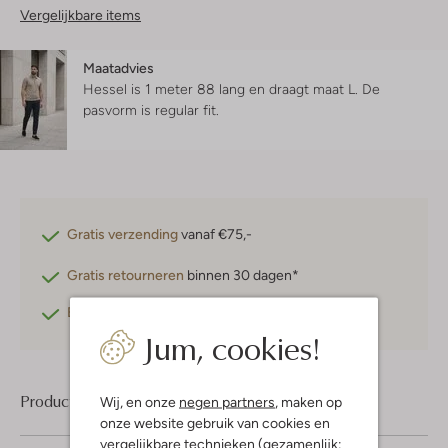
Vergelijkbare items
Maatadvies
Hessel is 1 meter 88 lang en draagt maat L.
De
pasvorm is
regular fit
.
Gratis verzending
vanaf €75,-
Gratis retourneren
binnen 30 dagen*
Betaal achteraf
met Klarna
Jum, cookies!
Product informatie
Wij, en onze
negen partners
, maken op
onze website gebruik van cookies en
vergelijkbare technieken (gezamenlijk: