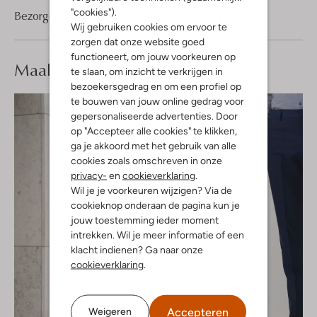
"cookies").
Bezorgen & retourneren
Wij gebruiken cookies om ervoor te
zorgen dat onze website goed
functioneert, om jouw voorkeuren op
Maak je
look compleet
te slaan, om inzicht te verkrijgen in
bezoekersgedrag en om een profiel op
te bouwen van jouw online gedrag voor
gepersonaliseerde advertenties. Door
op "Accepteer alle cookies" te klikken,
ga je akkoord met het gebruik van alle
cookies zoals omschreven in onze
privacy-
en
cookieverklaring
.
Wil je je voorkeuren wijzigen? Via de
cookieknop onderaan de pagina kun je
jouw toestemming ieder moment
intrekken. Wil je meer informatie of een
klacht indienen? Ga naar onze
cookieverklaring
.
Accepteren
Weigeren