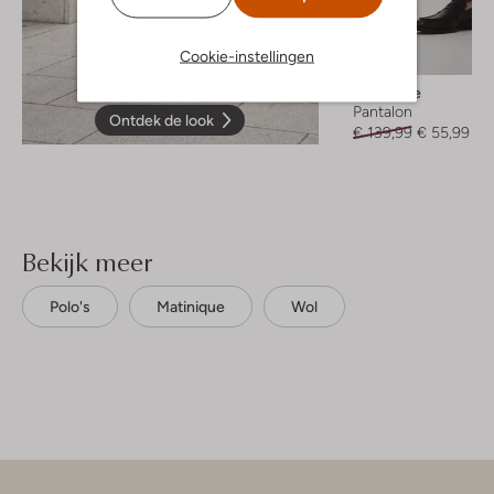
Cookie-instellingen
-60%
Matinique
Pantalon
Ontdek de look
€ 139,99
€ 55,99
Bekijk meer
Polo's
Matinique
Wol