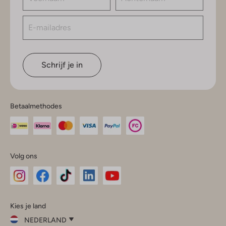
Schrijf je in
Betaalmethodes
Volg ons
Omoda
Omoda
Omoda
Omoda
Omoda
Kies je land
Instagram
Facebook
TikTok
LinkedIn
YouTube
NEDERLAND