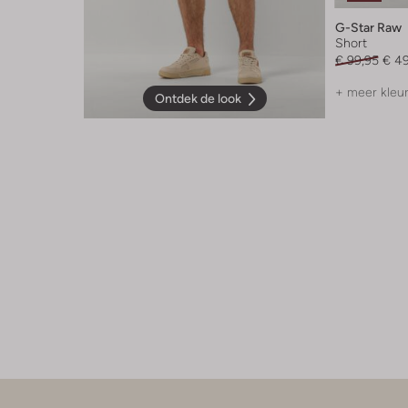
G-Star Raw
Short
€ 99,95
€ 4
+ meer kleu
Ontdek de look