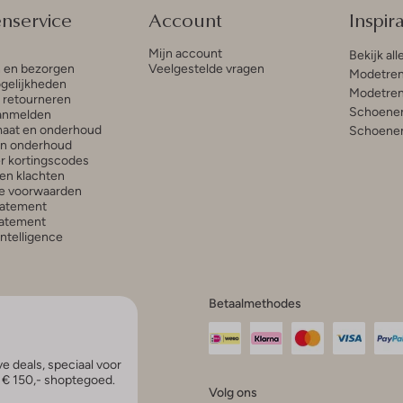
enservice
Account
Inspira
Mijn account
Bekijk all
n en bezorgen
Veelgestelde vragen
Modetren
gelijkheden
Modetren
n retourneren
Schoenen
anmelden
aat en onderhoud
Schoenen
en onderhoud
r kortingscodes
en klachten
e voorwaarden
tatement
atement
 Intelligence
Betaalmethodes
e deals, speciaal voor
p € 150,- shoptegoed.
Volg ons