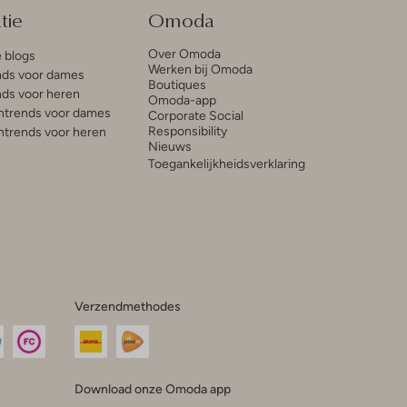
tie
Omoda
Over Omoda
e blogs
Werken bij Omoda
ds voor dames
Boutiques
ds voor heren
Omoda-app
trends voor dames
Corporate Social
Responsibility
trends voor heren
Nieuws
Toegankelijkheidsverklaring
Verzendmethodes
Download onze Omoda app