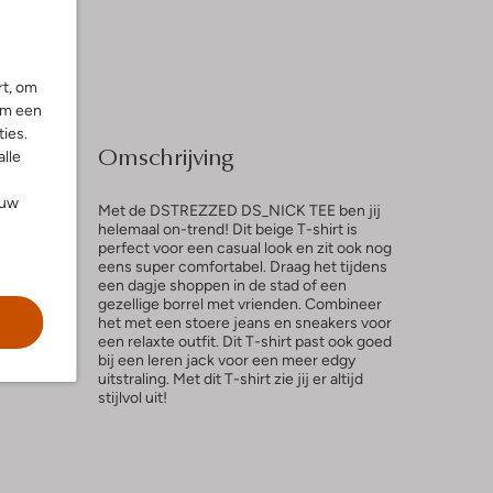
rt, om
om een
ies.
Omschrijving
alle
ouw
Met de DSTREZZED DS_NICK TEE ben jij
helemaal on-trend! Dit beige T-shirt is
perfect voor een casual look en zit ook nog
eens super comfortabel. Draag het tijdens
l
een dagje shoppen in de stad of een
gezellige borrel met vrienden. Combineer
ng
het met een stoere jeans en sneakers voor
een relaxte outfit. Dit T-shirt past ook goed
bij een leren jack voor een meer edgy
uitstraling. Met dit T-shirt zie jij er altijd
stijlvol uit!