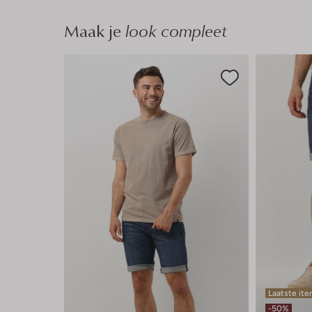
Maak je
look compleet
Laatste it
-50%