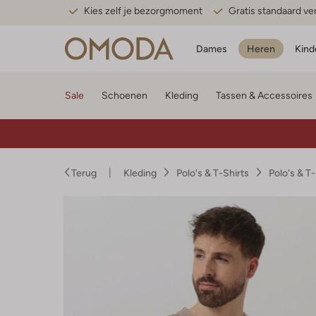
Kies zelf je bezorgmoment
Gratis standaard v
Dames
Heren
Kind
Sale
Schoenen
Kleding
Tassen & Accessoires
Terug
Kleding
Polo's & T-Shirts
Polo's & T