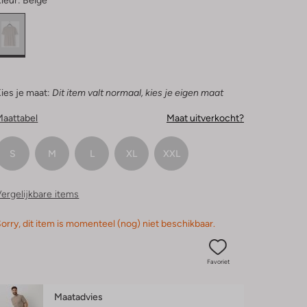
leur:
Beige
ies je maat:
Dit item valt normaal, kies je eigen maat
Maattabel
Maat uitverkocht?
S
M
L
XL
XXL
ergelijkbare items
orry, dit item is momenteel (nog) niet beschikbaar.
Favoriet
Maatadvies