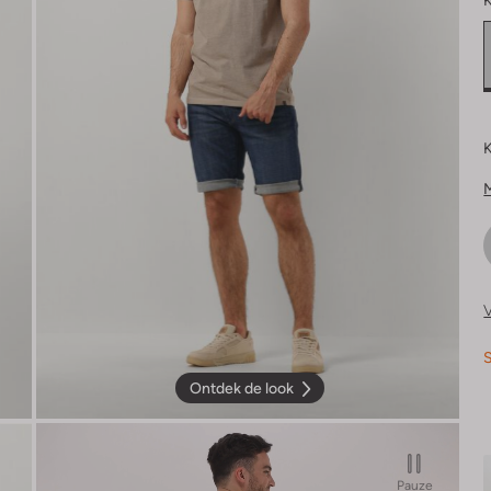
K
K
V
S
Ontdek de look
Pauze