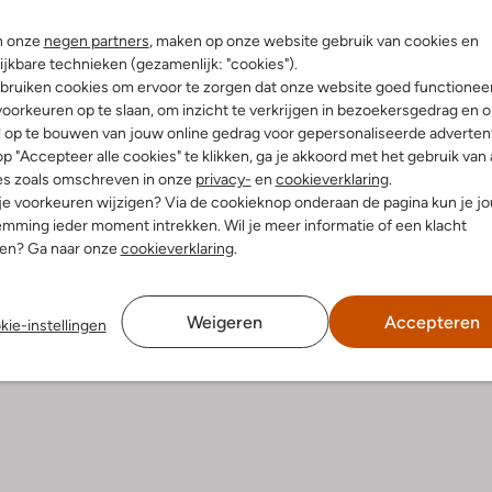
Bezorgen & retourneren
n onze
negen partners
, maken op onze website gebruik van cookies en
ijkbare technieken (gezamenlijk: "cookies").
bruiken cookies om ervoor te zorgen dat onze website goed functionee
oorkeuren op te slaan, om inzicht te verkrijgen in bezoekersgedrag en 
l op te bouwen van jouw online gedrag voor gepersonaliseerde advertent
elling & Pasvorm
Wasvoorschriften
p "Accepteer alle cookies" te klikken, ga je akkoord met het gebruik van 
es zoals omschreven in onze
privacy-
en
cookieverklaring
.
 je voorkeuren wijzigen? Via de cookieknop onderaan de pagina kun je j
e
Normaal wassen op 30 °C
mming ieder moment intrekken. Wil je meer informatie of een klacht
meleerd
Strijken op maximaal 150 °C
nen? Ga naar onze
cookieverklaring
.
atoen
ercentages:
100% Katoen
Kan niet in de droogtromme
gular Fit
Gewone chemische reinigi
Weigeren
Accepteren
nd
kie-instellingen
Niet bleken
e:
Korte Mouw