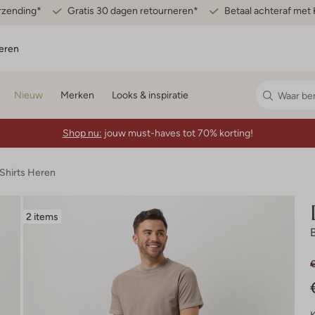
erzending*
Gratis 30 dagen retourneren*
Betaal achteraf met 
eren
Nieuw
Merken
Looks & inspiratie
Shop nu:
jouw must-haves tot 70% korting!
-Shirts Heren
2 items