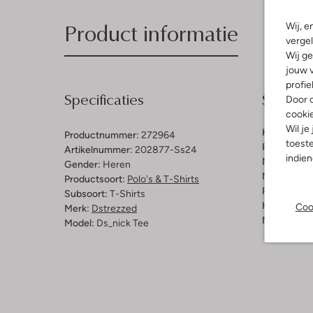
Product informatie
Wij, e
vergel
Wij ge
jouw v
profie
Specificaties
Samenst
Door o
cooki
Wil je
Kleur:
Beig
Productnummer:
272964
toeste
Patroon:
Ge
Artikelnummer:
202877-Ss24
indie
Materiaal:
K
Gender:
Heren
Materiaalp
Productsoort:
Polo's & T-Shirts
Pasvorm:
Re
Subsoort:
T-Shirts
Halslijn:
Ro
Coo
Merk:
Dstrezzed
Mouwlengt
Model:
Ds_nick Tee