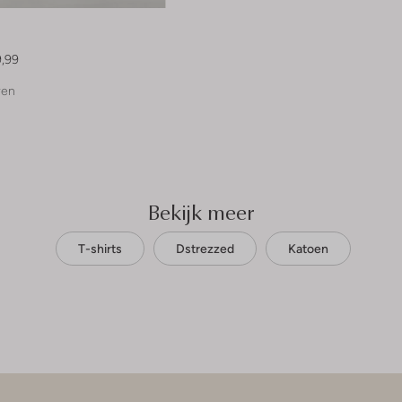
9,99
ren
Bekijk meer
T-shirts
Dstrezzed
Katoen