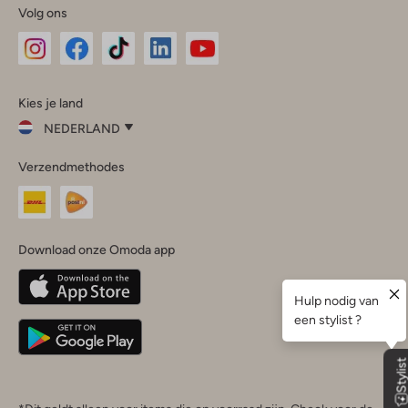
Volg ons
Omoda
Omoda
Omoda
Omoda
Omoda
Kies je land
Instagram
Facebook
TikTok
LinkedIn
YouTube
NEDERLAND
Kies
Verzendmethodes
je
Sluit
land
Nederland
België
(Nederlands)
Download onze Omoda app
Belgique
(Français)
Deutschland