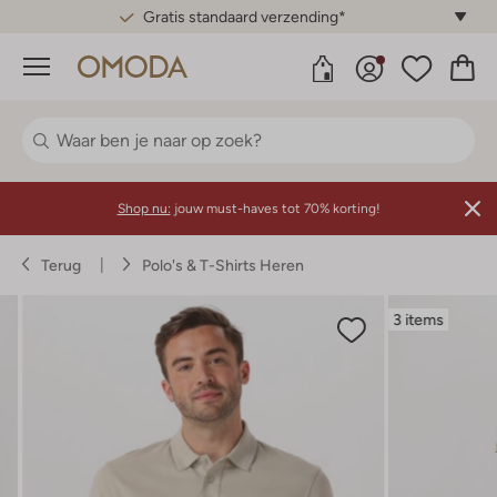
Gratis standaard verzending*
Menu
Shop nu:
jouw must-haves tot 70% korting!
Terug
Polo's & T-Shirts Heren
3 items