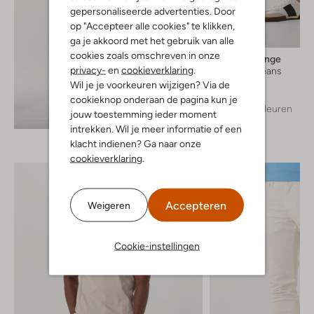
gepersonaliseerde advertenties. Door
op "Accepteer alle cookies" te klikken,
ga je akkoord met het gebruik van alle
cookies zoals omschreven in onze
Boss Orange
privacy-
en
cookieverklaring
.
Slim fit jeans
€ 119,99
Wil je je voorkeuren wijzigen? Via de
cookieknop onderaan de pagina kun je
+ meer kleuren
Ontdek de look
jouw toestemming ieder moment
intrekken. Wil je meer informatie of een
klacht indienen? Ga naar onze
cookieverklaring
.
Accepteren
Weigeren
Cookie-instellingen