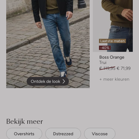
Laatste maten
-40%
Boss Orange
Trui
€ 119,95
€ 71,99
+ meer kleuren
Ontdek de look
Bekijk meer
Overshirts
Dstrezzed
Viscose