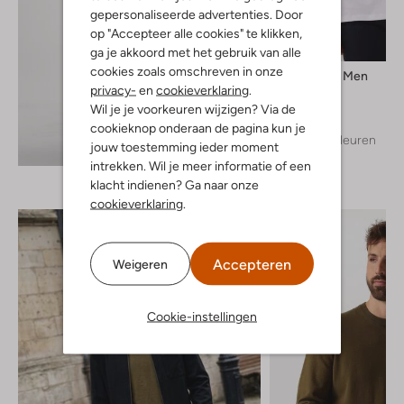
gepersonaliseerde advertenties. Door
op "Accepteer alle cookies" te klikken,
ga je akkoord met het gebruik van alle
cookies zoals omschreven in onze
Selected Men
privacy-
en
cookieverklaring
.
T-shirt
€ 24,99
Wil je je voorkeuren wijzigen? Via de
cookieknop onderaan de pagina kun je
+ meer kleuren
Ontdek de look
jouw toestemming ieder moment
intrekken. Wil je meer informatie of een
klacht indienen? Ga naar onze
cookieverklaring
.
Accepteren
Weigeren
Cookie-instellingen