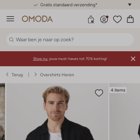
Gratis standaard verzending*
Menu
Shop nu:
jouw must-haves tot 70% korting!
Terug
Overshirts Heren
4 items