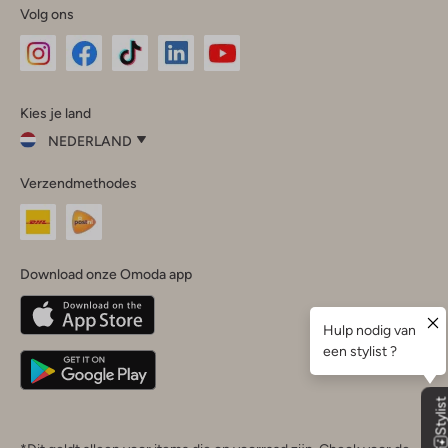
Volg ons
Omoda
Omoda
Omoda
Omoda
Omoda
Kies je land
Instagram
Facebook
TikTok
LinkedIn
YouTube
NEDERLAND
Kies
Verzendmethodes
je
Sluit
land
Nederland
België
(Nederlands)
Download onze Omoda app
Belgique
(Français)
Deutschland