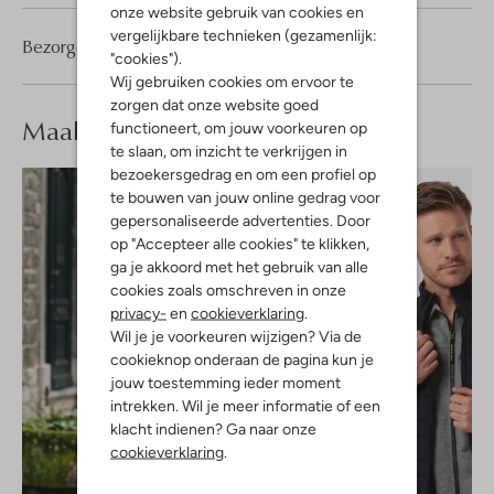
onze website gebruik van cookies en
vergelijkbare technieken (gezamenlijk:
Bezorgen & retourneren
"cookies").
Wij gebruiken cookies om ervoor te
zorgen dat onze website goed
Maak je
look compleet
functioneert, om jouw voorkeuren op
te slaan, om inzicht te verkrijgen in
bezoekersgedrag en om een profiel op
te bouwen van jouw online gedrag voor
gepersonaliseerde advertenties. Door
op "Accepteer alle cookies" te klikken,
ga je akkoord met het gebruik van alle
cookies zoals omschreven in onze
privacy-
en
cookieverklaring
.
Wil je je voorkeuren wijzigen? Via de
cookieknop onderaan de pagina kun je
jouw toestemming ieder moment
intrekken. Wil je meer informatie of een
klacht indienen? Ga naar onze
cookieverklaring
.