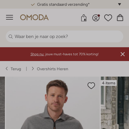
Gratis standaard verzending*
Menu
Shop nu:
jouw must-haves tot 70% korting!
Terug
Overshirts Heren
4 items