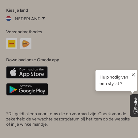
Omoda
Omoda
Omoda
Omoda
Omoda
Kies je land
Instagram
Facebook
TikTok
LinkedIn
YouTube
NEDERLAND
Kies
Verzendmethodes
je
Sluit
land
Nederland
België
(Nederlands)
Download onze Omoda app
Belgique
(Français)
Deutschland
*Dit geldt alleen voor items die op voorraad zijn. Check voor de
zekerheid de verwachte bezorgdatum bij het item op de website
of in je winkelmandje.