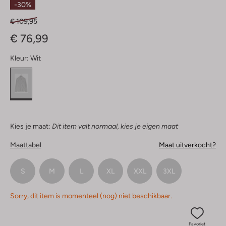
-30%
€ 109,95
€ 76,99
Kleur:
Wit
Kies je maat:
Dit item valt normaal, kies je eigen maat
Maattabel
Maat uitverkocht?
S
M
L
XL
XXL
3XL
Sorry, dit item is momenteel (nog) niet beschikbaar.
Favoriet