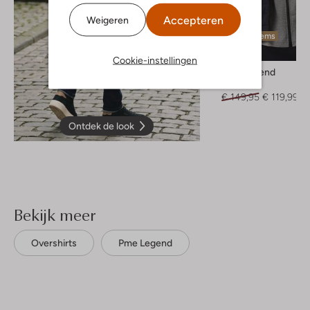
Accepteren
Weigeren
Laatste items
-20%
Cookie-instellingen
Pme Legend
Jas
€ 149,95
€ 119,99
Ontdek de look
Bekijk meer
Overshirts
Pme Legend