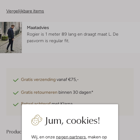
Vergelijkbare items
Maatadvies
Rogier is 1 meter 89 lang en draagt maat L.
De
pasvorm is
regular fit
.
Gratis verzending
vanaf €75,-
Gratis retourneren
binnen 30 dagen*
Betaal achteraf
met Klarna
Jum, cookies!
Product informatie
Wij, en onze
negen partners
, maken op