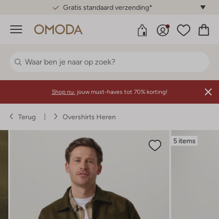
Gratis standaard verzending*
Menu
Shop nu:
jouw must-haves tot 70% korting!
Terug
Overshirts Heren
5 items