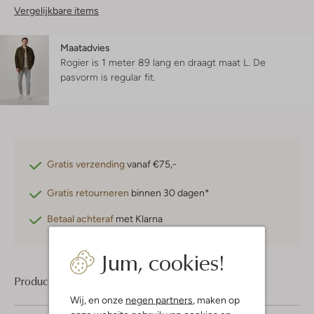
Vergelijkbare items
Maatadvies
Rogier is 1 meter 89 lang en draagt maat L.
De
pasvorm is
regular fit
.
Gratis verzending
vanaf €75,-
Gratis retourneren
binnen 30 dagen*
Betaal achteraf
met Klarna
Jum, cookies!
Product informatie
Wij, en onze
negen partners
, maken op