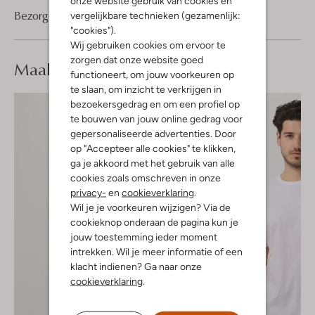
onze website gebruik van cookies en
Bezorgen & retourneren
vergelijkbare technieken (gezamenlijk:
"cookies").
Wij gebruiken cookies om ervoor te
zorgen dat onze website goed
Maak je
look compleet
functioneert, om jouw voorkeuren op
te slaan, om inzicht te verkrijgen in
bezoekersgedrag en om een profiel op
te bouwen van jouw online gedrag voor
gepersonaliseerde advertenties. Door
op "Accepteer alle cookies" te klikken,
ga je akkoord met het gebruik van alle
cookies zoals omschreven in onze
privacy-
en
cookieverklaring
.
Wil je je voorkeuren wijzigen? Via de
cookieknop onderaan de pagina kun je
jouw toestemming ieder moment
intrekken. Wil je meer informatie of een
klacht indienen? Ga naar onze
cookieverklaring
.