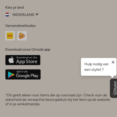
Omoda
Omoda
Omoda
Omoda
Omoda
Kies je land
Instagram
Facebook
TikTok
LinkedIn
YouTube
NEDERLAND
Kies
Verzendmethodes
je
Sluit
land
Nederland
België
(Nederlands)
Download onze Omoda app
Belgique
(Français)
Deutschland
*Dit geldt alleen voor items die op voorraad zijn. Check voor de
zekerheid de verwachte bezorgdatum bij het item op de website
of in je winkelmandje.