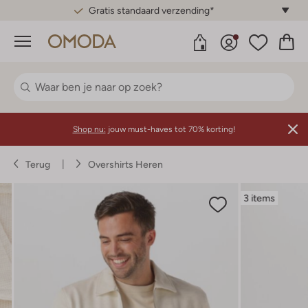
Gratis standaard verzending*
Menu
Shop nu:
jouw must-haves tot 70% korting!
Terug
Overshirts Heren
3 items