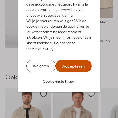
ga je akkoord met het gebruik van alle
cookies zoals omschreven in onze
privacy-
en
cookieverklaring
.
Wil je je voorkeuren wijzigen? Via de
Selected Men
cookieknop onderaan de pagina kun je
T-shirt
€ 29,99
jouw toestemming ieder moment
intrekken. Wil je meer informatie of een
+ meer kleuren
Ontdek de look
klacht indienen? Ga naar onze
cookieverklaring
.
Accepteren
Weigeren
Ook iets voor jou?
Cookie-instellingen