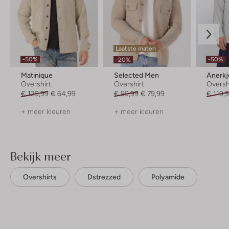
Laatste maten
-50%
-50%
-20%
Matinique
Selected Men
Anerkj
Overshirt
Overshirt
Oversh
€ 129,99
€ 64,99
€ 99,99
€ 79,99
€ 119,
+ meer kleuren
+ meer kleuren
Bekijk meer
Overshirts
Dstrezzed
Polyamide