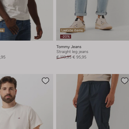
ems
Laatste items
-20%
Tommy Jeans
Straight leg jeans
,95
€ 119,95
€ 95,95