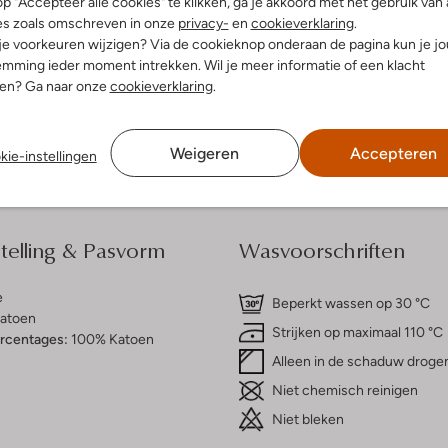
p "Accepteer alle cookies" te klikken, ga je akkoord met het gebruik van 
es zoals omschreven in onze
privacy-
en
cookieverklaring
.
 je voorkeuren wijzigen? Via de cookieknop onderaan de pagina kun je j
dek de look
Ontdek de look
mming ieder moment intrekken. Wil je meer informatie of een klacht
nen? Ga naar onze
cookieverklaring
.
Bezorgen & retourneren
Weigeren
Accepteren
kie-instellingen
elling & Pasvorm
Wasvoorschriften
e
Beperkt wassen op 30 °C
atoen
Strijken op maximaal 110 °C
ercentages:
100% Katoen
Alleen in de schaduw droge
Niet chemisch reinigen
Niet bleken