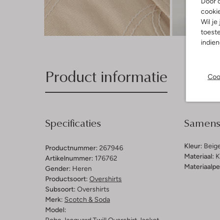
Door o
cooki
Wil je
Ont
toeste
indie
Product informatie
Coo
Specificaties
Samenst
Kleur:
Beig
Productnummer:
267946
Materiaal:
K
Artikelnummer:
176762
Materiaalp
Gender:
Heren
Productsoort:
Overshirts
Subsoort:
Overshirts
Merk:
Scotch & Soda
Model: