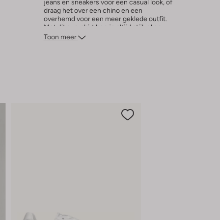
jeans en sneakers voor een casual look, of
draag het over een chino en een
overhemd voor een meer geklede outfit.
Met dit overshirt ben je altijd stijlvol en
comfortabel gekleed.
Toon meer