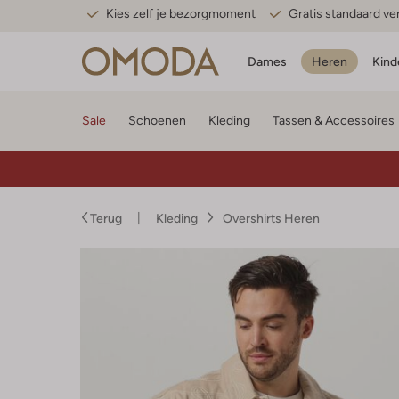
Kies zelf je bezorgmoment
Gratis standaard v
Dames
Heren
Kind
Sale
Schoenen
Kleding
Tassen & Accessoires
Terug
Kleding
Overshirts Heren