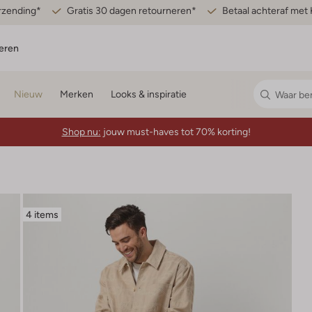
erzending*
Gratis 30 dagen retourneren*
Betaal achteraf met 
eren
Nieuw
Merken
Looks & inspiratie
Shop nu:
jouw must-haves tot 70% korting!
4 items