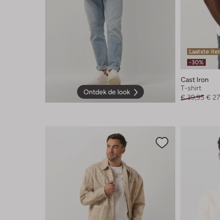
Laatste it
-30%
Cast Iron
T-shirt
Ontdek de look
€ 39,95
€ 27