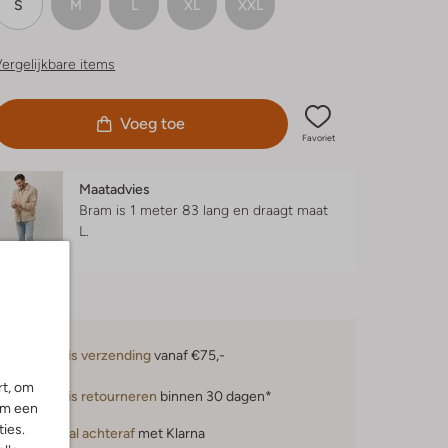
S
M
L
XL
XXL
ergelijkbare items
Voeg toe
Favoriet
Maatadvies
Bram is 1 meter 83 lang en draagt maat
L.
Gratis verzending
vanaf €75,-
rt, om
Gratis retourneren
binnen 30 dagen*
om een
ies.
Betaal achteraf
met Klarna