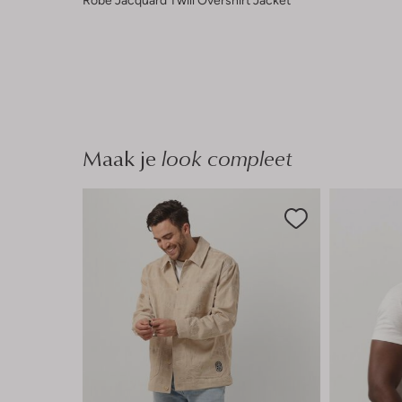
Robe Jacquard Twill Overshirt Jacket
Maak je
look compleet