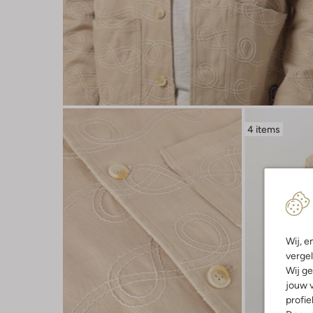
4 items
Wij, e
vergel
Wij ge
jouw v
profie