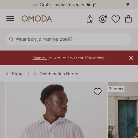
Gratis standaard verzending*
Menu
Shop nu:
jouw must-haves tot 70% korting!
Terug
Overhemden Heren
3 items