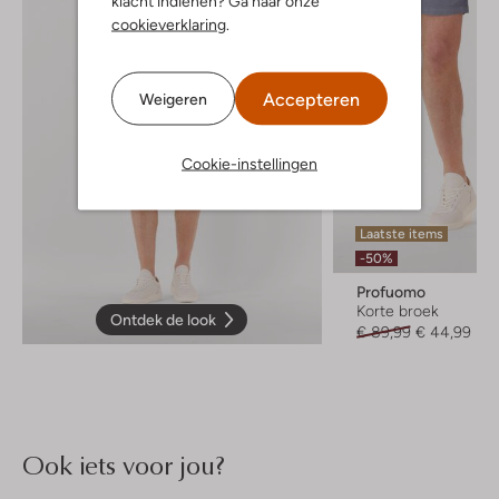
klacht indienen? Ga naar onze
cookieverklaring
.
Accepteren
Weigeren
Cookie-instellingen
Laatste items
-50%
Profuomo
Korte broek
Ontdek de look
€ 89,99
€ 44,99
Ook iets voor jou?