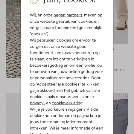
Wij, en onze
negen partners
, maken op
onze website gebruik van cookies en
vergelijkbare technieken (gezamenlijk:
"cookies").
Wij gebruiken cookies om ervoor te
zorgen dat onze website goed
Profuomo
functioneert, om jouw voorkeuren op
Chino
te slaan, om inzicht te verkrijgen in
€ 139,99
bezoekersgedrag en om een profiel op
+ meer kleuren
te bouwen van jouw online gedrag voor
Ontdek de look
gepersonaliseerde advertenties. Door
op "Accepteer alle cookies" te klikken,
ga je akkoord met het gebruik van alle
cookies zoals omschreven in onze
privacy-
en
cookieverklaring
.
Wil je je voorkeuren wijzigen? Via de
cookieknop onderaan de pagina kun je
jouw toestemming ieder moment
intrekken. Wil je meer informatie of een