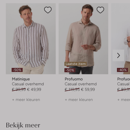
Laatste item
-50%
-40%
-50%
Matinique
Profuomo
Profu
Casual overhemd
Casual overhemd
Casua
€ 99,99
€ 49,99
€ 119,95
€ 59,99
€ 89,9
+ meer kleuren
+ meer kleuren
+ meer
Bekijk meer