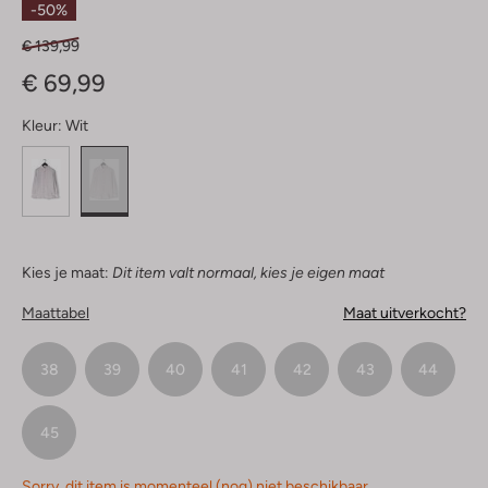
-50%
€ 139,99
€ 69,99
Kleur:
Wit
Kies je maat:
Dit item valt normaal, kies je eigen maat
Maattabel
Maat uitverkocht?
38
39
40
41
42
43
44
45
Sorry, dit item is momenteel (nog) niet beschikbaar.