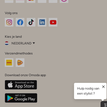
Volg ons
Omoda
Omoda
Omoda
Omoda
Omoda
Kies je land
Instagram
Facebook
TikTok
LinkedIn
YouTube
NEDERLAND
Kies
Verzendmethodes
je
Sluit
land
Nederland
België
(Nederlands)
Download onze Omoda app
Belgique
(Français)
Deutschland