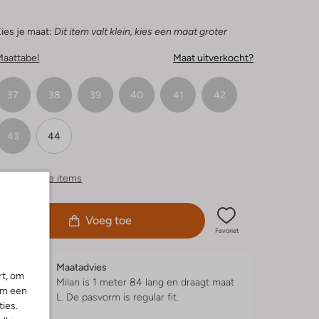
ies je maat:
Dit item valt klein, kies een maat groter
Maattabel
Maat uitverkocht?
37
38
39
40
41
42
43
44
ergelijkbare items
Voeg toe
Favoriet
Maatadvies
rt, om
Milan is 1 meter 84 lang en draagt maat
om een
L.
De pasvorm is
regular fit
.
ies.