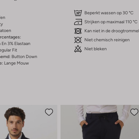
Beperkt wassen op 30 °C
fen
Strijken op maximaal 110 °C
ty
atoen
Kan niet in de droogtromme
ercentages:
Niet chemisch reinigen
 En 3% Elastaan
Niet bleken
gular Fit
hemd:
Button Down
e:
Lange Mouw