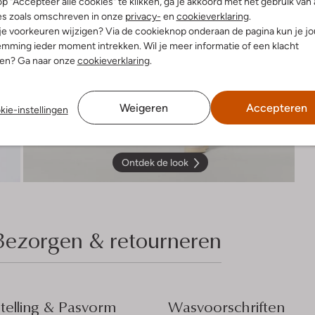
p "Accepteer alle cookies" te klikken, ga je akkoord met het gebruik van 
es zoals omschreven in onze
privacy-
en
cookieverklaring
.
 je voorkeuren wijzigen? Via de cookieknop onderaan de pagina kun je j
mming ieder moment intrekken. Wil je meer informatie of een klacht
nen? Ga naar onze
cookieverklaring
.
Weigeren
Accepteren
kie-instellingen
Ontdek de look
Bezorgen & retourneren
elling & Pasvorm
Wasvoorschriften