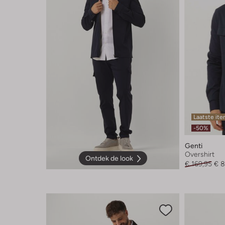
Laatste it
-50%
Genti
Overshirt
Ontdek de look
€ 169,95
€ 8