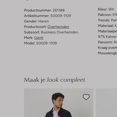
Kleur:
Wit
Productnummer:
261188
Patroon:
Ef
Artikelnummer:
S0009-1109
Trends:
Par
Gender:
Heren
Materiaal:
K
Productsoort:
Overhemden
Materiaalp
Subsoort:
Business Overhemden
97% Katoen
Merk:
Genti
Pasvorm:
Re
Model:
S0009-1109
Kraag over
Mouwlengt
Maak je
look compleet