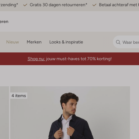
erzending*
Gratis 30 dagen retourneren*
Betaal achteraf met 
eren
Nieuw
Merken
Looks & inspiratie
Shop nu:
jouw must-haves tot 70% korting!
4 items