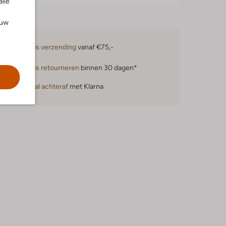
alle
ouw
Gratis verzending
vanaf €75,-
Gratis retourneren
binnen 30 dagen*
Betaal achteraf
met Klarna