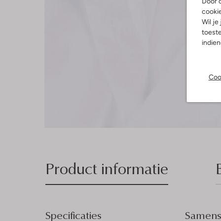
Door o
cooki
Wil je
toeste
indie
Coo
Product informatie
Specificaties
Samenst