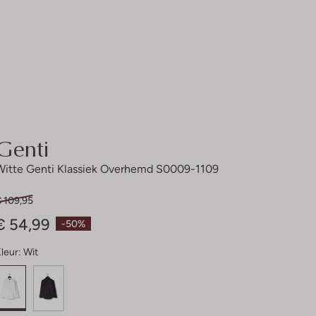
Genti
Witte Genti Klassiek Overhemd S0009-1109
€ 109,95
€ 54,99
-50%
leur:
Wit