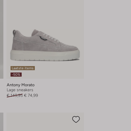
Laatste items
-50%
Antony Morato
Lage sneakers
€ 149,95
€ 74,99