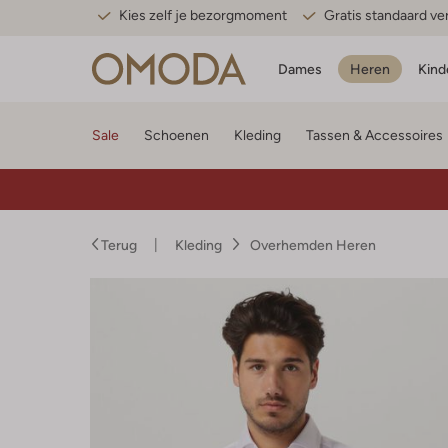
Kies zelf je bezorgmoment
Gratis standaard v
Dames
Heren
Kind
Sale
Schoenen
Kleding
Tassen & Accessoires
Terug
Kleding
Overhemden Heren