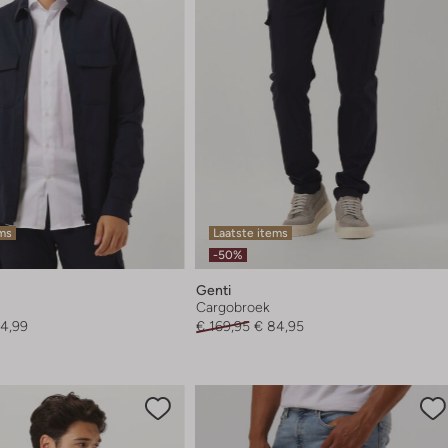
ems
Laatste items
-50%
Genti
Cargobroek
4,99
€ 169,95
€ 84,95