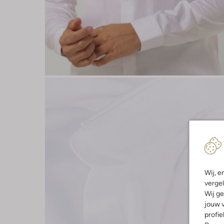
Wij, e
vergel
Wij ge
jouw v
profie