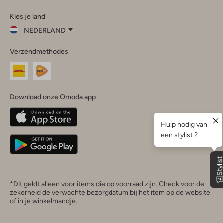
Omoda
Omoda
Omoda
Omoda
Omoda
Kies je land
Instagram
Facebook
TikTok
LinkedIn
YouTube
NEDERLAND
Kies
Verzendmethodes
je
Sluit
land
Nederland
België
(Nederlands)
Download onze Omoda app
Belgique
(Français)
Deutschland
*Dit geldt alleen voor items die op voorraad zijn. Check voor de
zekerheid de verwachte bezorgdatum bij het item op de website
of in je winkelmandje.