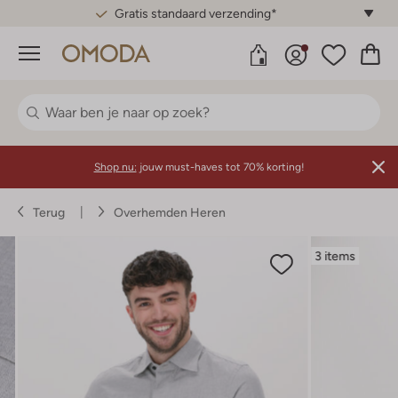
Gratis standaard verzending*
Menu
Shop nu:
jouw must-haves tot 70% korting!
Terug
Overhemden Heren
3 items