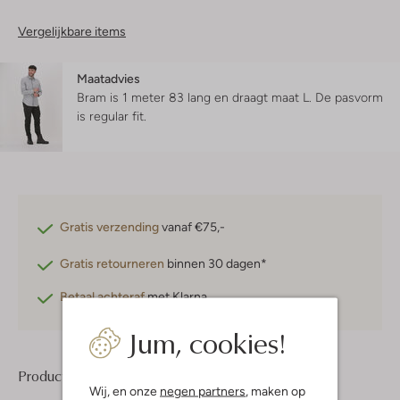
Vergelijkbare items
Maatadvies
Bram is 1 meter 83 lang en draagt maat L.
De pasvorm
is
regular fit
.
Gratis verzending
vanaf €75,-
Gratis retourneren
binnen 30 dagen*
Betaal achteraf
met Klarna
Jum, cookies!
Product informatie
Wij, en onze
negen partners
, maken op