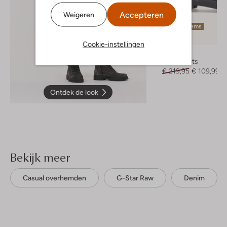
Accepteren
Weigeren
Laatste items
-50%
Cookie-instellingen
Nubikk
Veterboots
€ 219,95
€ 109,99
Ontdek de look
Bekijk meer
Casual overhemden
G-Star Raw
Denim