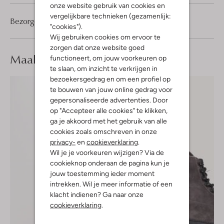
onze website gebruik van cookies en
vergelijkbare technieken (gezamenlijk:
Bezorgen & retourneren
"cookies").
Wij gebruiken cookies om ervoor te
zorgen dat onze website goed
Maak je
look compleet
functioneert, om jouw voorkeuren op
te slaan, om inzicht te verkrijgen in
bezoekersgedrag en om een profiel op
te bouwen van jouw online gedrag voor
gepersonaliseerde advertenties. Door
op "Accepteer alle cookies" te klikken,
ga je akkoord met het gebruik van alle
cookies zoals omschreven in onze
privacy-
en
cookieverklaring
.
Wil je je voorkeuren wijzigen? Via de
cookieknop onderaan de pagina kun je
jouw toestemming ieder moment
intrekken. Wil je meer informatie of een
klacht indienen? Ga naar onze
cookieverklaring
.