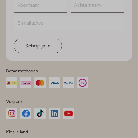
Schrijf je in
Betaalmethodes
Volg ons
Omoda
Omoda
Omoda
Omoda
Omoda
Kies je land
Instagram
Facebook
TikTok
LinkedIn
YouTube