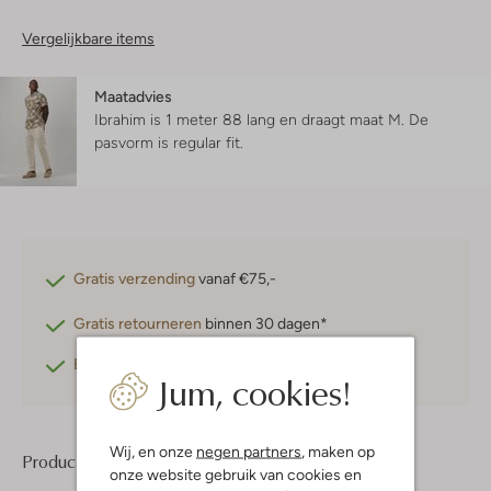
Vergelijkbare items
Maatadvies
Ibrahim is 1 meter 88 lang en draagt maat M.
De
pasvorm is
regular fit
.
Gratis verzending
vanaf €75,-
Gratis retourneren
binnen 30 dagen*
Betaal achteraf
met Klarna
Jum, cookies!
Wij, en onze
negen partners
, maken op
Product informatie
onze website gebruik van cookies en