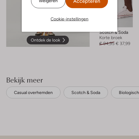
Accepteren
Weigeren
Cookie-instellingen
-60%
Scotch & Soda
Korte broek
Ontdek de look
€ 94,95
€ 37,99
Bekijk meer
Casual overhemden
Scotch & Soda
Biologisc