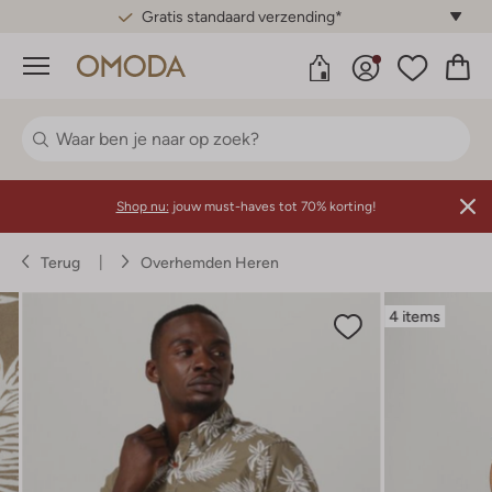
Gratis standaard verzending*
Menu
Shop nu:
jouw must-haves tot 70% korting!
Terug
Overhemden Heren
4 items