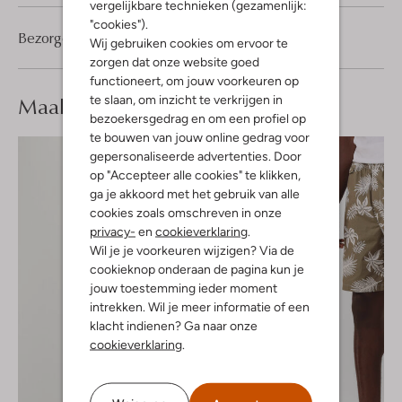
vergelijkbare technieken (gezamenlijk:
"cookies").
Bezorgen & retourneren
Wij gebruiken cookies om ervoor te
zorgen dat onze website goed
functioneert, om jouw voorkeuren op
Maak je
look compleet
te slaan, om inzicht te verkrijgen in
bezoekersgedrag en om een profiel op
te bouwen van jouw online gedrag voor
gepersonaliseerde advertenties. Door
op "Accepteer alle cookies" te klikken,
ga je akkoord met het gebruik van alle
cookies zoals omschreven in onze
privacy-
en
cookieverklaring
.
Wil je je voorkeuren wijzigen? Via de
cookieknop onderaan de pagina kun je
jouw toestemming ieder moment
intrekken. Wil je meer informatie of een
klacht indienen? Ga naar onze
cookieverklaring
.