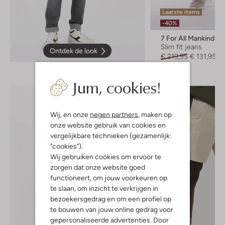
Laatste items
-40%
7 For All Mankind
Slim fit jeans
Ontdek de look
€ 219,95
€ 131,95
Jum, cookies!
Wij, en onze
negen partners
, maken op
onze website gebruik van cookies en
vergelijkbare technieken (gezamenlijk:
"cookies").
Wij gebruiken cookies om ervoor te
zorgen dat onze website goed
functioneert, om jouw voorkeuren op
te slaan, om inzicht te verkrijgen in
bezoekersgedrag en om een profiel op
te bouwen van jouw online gedrag voor
gepersonaliseerde advertenties. Door