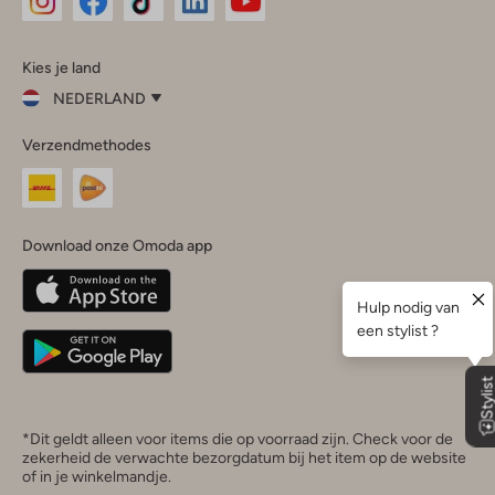
Omoda
Omoda
Omoda
Omoda
Omoda
Kies je land
Instagram
Facebook
TikTok
LinkedIn
YouTube
NEDERLAND
Kies
Verzendmethodes
je
Sluit
land
Nederland
België
(Nederlands)
Download onze Omoda app
Belgique
(Français)
Deutschland
*Dit geldt alleen voor items die op voorraad zijn. Check voor de
zekerheid de verwachte bezorgdatum bij het item op de website
of in je winkelmandje.