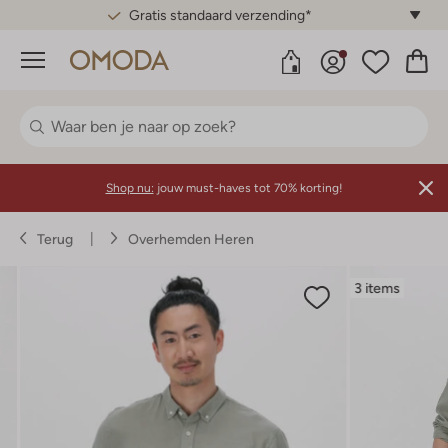
Gratis standaard verzending*
Menu
Shop nu:
jouw must-haves tot 70% korting!
Terug
Overhemden Heren
3 items