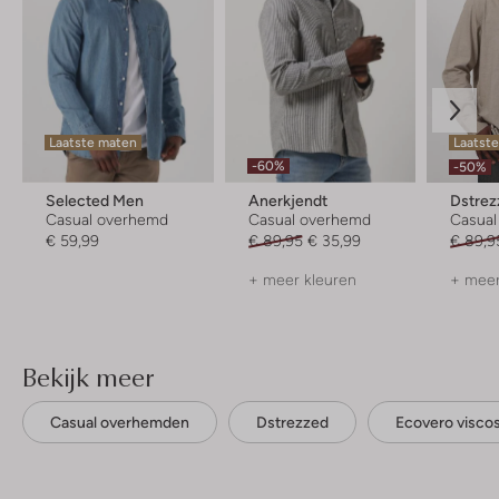
Laatste maten
Laatst
-60%
-50%
Selected Men
Anerkjendt
Dstrez
Casual overhemd
Casual overhemd
Casua
€ 59,99
€ 89,95
€ 35,99
€ 89,9
+ meer kleuren
+ meer
Bekijk meer
Casual overhemden
Dstrezzed
Ecovero visco