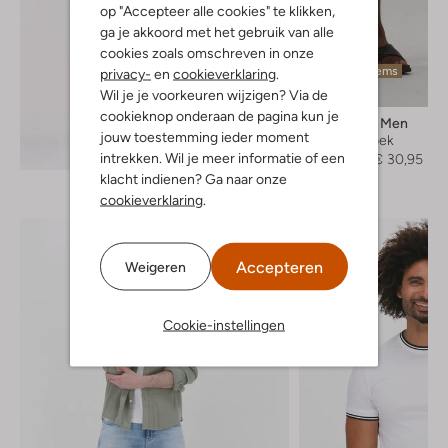
op "Accepteer alle cookies" te klikken,
ga je akkoord met het gebruik van alle
cookies zoals omschreven in onze
Laatste items
privacy-
en
cookieverklaring
.
-30%
Wil je je voorkeuren wijzigen? Via de
cookieknop onderaan de pagina kun je
Selected Men
jouw toestemming ieder moment
Korte broek
Ontdek de look
intrekken. Wil je meer informatie of een
€ 44,95
€ 30,95
klacht indienen? Ga naar onze
cookieverklaring
.
Accepteren
Weigeren
Cookie-instellingen