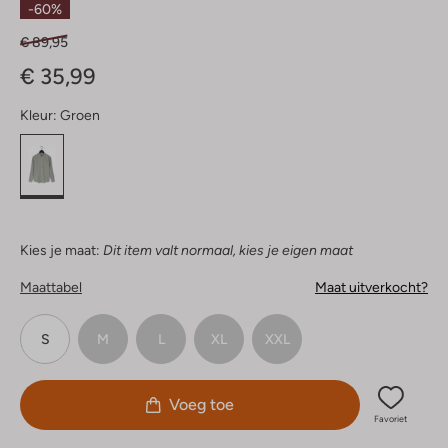
-60%
€ 89,95
€ 35,99
Kleur:
Groen
Kies je maat:
Dit item valt normaal, kies je eigen maat
Maattabel
Maat uitverkocht?
S
M
L
XL
XXL
Voeg toe
Favoriet