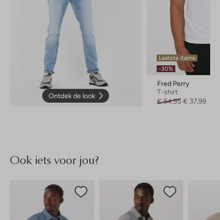
Laatste items
-30%
Fred Perry
T-shirt
Ontdek de look
€ 54,95
€ 37,99
Ook iets voor jou?