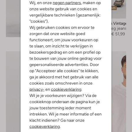
Wij, en onze
negen partners
, maken op
Laatste item
onze website gebruik van cookies en
-60%
vergelijkbare technieken (gezamenlijk:
"cookies").
American Vintage
Wij gebruiken cookies om ervoor te
Straight leg jeans
Ontdek de look
zorgen dat onze website goed
€ 129,99
€ 51,99
functioneert, om jouw voorkeuren op
te slaan, om inzicht te verkrijgen in
bezoekersgedrag en om een profiel op
te bouwen van jouw online gedrag voor
gepersonaliseerde advertenties. Door
op "Accepteer alle cookies" te klikken,
ga je akkoord met het gebruik van alle
cookies zoals omschreven in onze
privacy-
en
cookieverklaring
.
Wil je je voorkeuren wijzigen? Via de
cookieknop onderaan de pagina kun je
jouw toestemming ieder moment
intrekken. Wil je meer informatie of een
klacht indienen? Ga naar onze
cookieverklaring
.