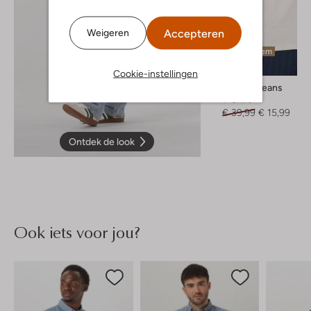
Accepteren
Weigeren
Laatste item
-60%
Cookie-instellingen
Tommy Jeans
T-shirt
€ 39,99
€ 15,99
Ontdek de look
Ook iets voor jou?