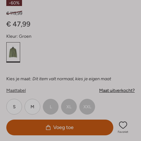
-60%
€ 119,99
€ 47,99
Kleur:
Groen
Kies je maat:
Dit item valt normaal, kies je eigen maat
Maattabel
Maat uitverkocht?
S
M
L
XL
XXL
Voeg toe
Favoriet