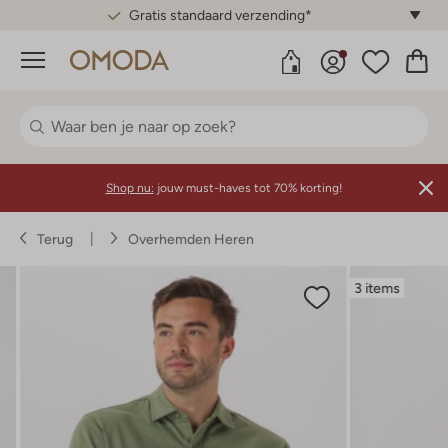
Gratis standaard verzending*
Menu
Shop nu:
jouw must-haves tot 70% korting!
Terug
Overhemden Heren
3 items