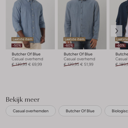
Laatste item
Laatste item
Laatste
-50%
-60%
-60%
Butcher Of Blue
Butcher Of Blue
Butche
Casual overhemd
Casual overhemd
Casua
€ 139,99
€ 69,99
€ 129,95
€ 51,99
€ 189,
Bekijk meer
Casual overhemden
Butcher Of Blue
Biologis