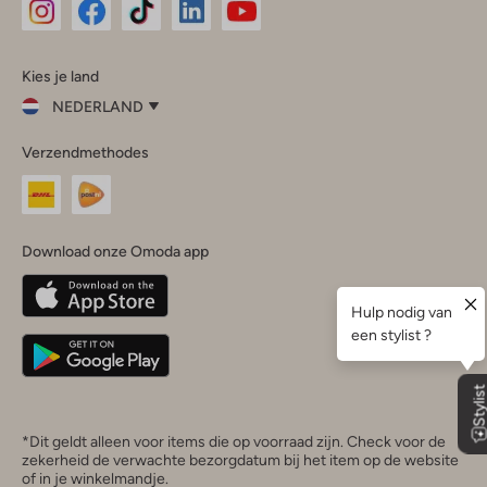
Omoda
Omoda
Omoda
Omoda
Omoda
Kies je land
Instagram
Facebook
TikTok
LinkedIn
YouTube
NEDERLAND
Kies
Verzendmethodes
je
Sluit
land
Nederland
België
(Nederlands)
Download onze Omoda app
Belgique
(Français)
Deutschland
*Dit geldt alleen voor items die op voorraad zijn. Check voor de
zekerheid de verwachte bezorgdatum bij het item op de website
of in je winkelmandje.